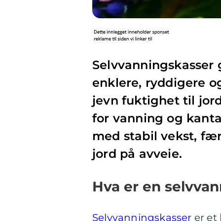
Selvvanningskasser g
enklere, ryddigere o
jevn fuktighet til jo
for vanning og kantar
med stabil vekst, f
jord på avveie.
Hva er en selvva
Selvvanningskasser
er et