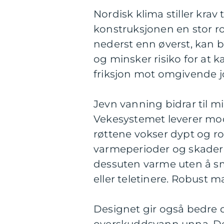
Nordisk klima stiller krav 
konstruksjonen en stor ro
nederst enn øverst, kan b
og minsker risiko for at k
friksjon mot omgivende jor
Jevn vanning bidrar til m
Vekesystemet leverer moder
røttene vokser dypt og ro
varmeperioder og skader 
dessuten varme uten å sme
eller teletinere. Robust ma
Designet gir også bedre d
overskuddsvann unna. Det