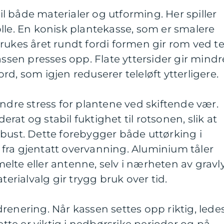
til både materialer og utforming. Her spiller
lle. En konisk plantekasse, som er smalere
rukes året rundt fordi formen gir rom ved te
assen presses opp. Flate yttersider gir mindr
d, som igjen reduserer teleløft ytterligere.
indre stress for plantene ved skiftende vær.
at og stabil fuktighet til rotsonen, slik at
bust. Dette forebygger både uttørking i
fra gjentatt overvanning. Aluminium tåler
lte eller antenne, selv i nærheten av gravl
terialvalg gir trygg bruk over tid.
renering. Når kassen settes opp riktig, lede
te er viktig i nedbørsrike perioder og på