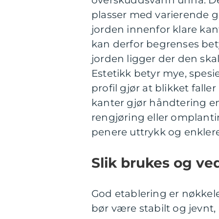
plasser med varierende g
jorden innenfor klare ka
kan derfor begrenses bety
jorden ligger der den skal,
Estetikk betyr mye, spesie
profil gjør at blikket fal
kanter gjør håndtering en
rengjøring eller omplant
penere uttrykk og enklere 
Slik brukes og ve
God etablering er nøkkele
bør være stabilt og jevnt,