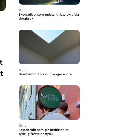
11. jul
Skogsbilvei som nøkkel til bærekraftig
skogbruk
r
t
11. jul
t
Bomberom: Hva du trenger å vite
10. jul
Fasadeskilt som gir bedriften et
tydelig førsteinntrykk