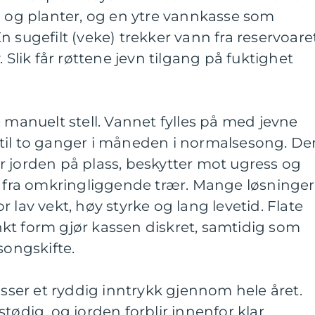
d og planter, og en ytre vannkasse som
n sugefilt (veke) trekker vann fra reservoare
. Slik får røttene jevn tilgang på fuktighet
e manuelt stell. Vannet fylles på med jevne
til to ganger i måneden i normalsesong. De
r jorden på plass, beskytter mot ugress og
r fra omkringliggende trær. Mange løsninger
 lav vekt, høy styrke og lang levetid. Flate
kt form gjør kassen diskret, samtidig som
songskifte.
asser et ryddig inntrykk gjennom hele året.
tødig, og jorden forblir innenfor klar