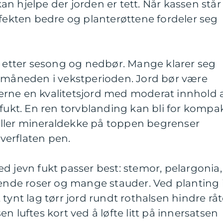
n hjelpe der jorden er tett. Når kassen står 
ffekten bedre og planterøttene fordeler seg
e etter sesong og nedbør. Mange klarer seg
i måneden i vekstperioden. Jord bør være
 gjerne en kvalitetsjord med moderat innhold 
 fukt. En ren torvblanding kan bli for kompa
k eller mineraldekke på toppen begrenser
verflaten pen.
d jevn fukt passer best: stemor, pelargonia,
sende roser og mange stauder. Ved planting 
tynt lag tørr jord rundt rothalsen hindre råt
n luftes kort ved å løfte litt på innersatsen