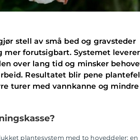
jør stell av små bed og gravsteder
g mer forutsigbart. Systemet levere
rden over lang tid og minsker behove
beid. Resultatet blir pene plantefel
ærre turer med vannkanne og mindre
nningskasse?
 lukket plantesystem med to hoveddeler: en