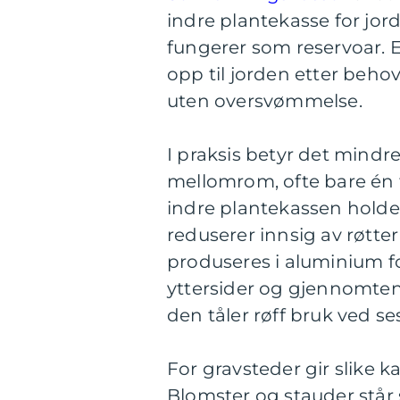
indre plantekasse for jor
fungerer som reservoar. E
opp til jorden etter behov
uten oversvømmelse.
I praksis betyr det mindr
mellomrom, ofte bare én 
indre plantekassen holde
reduserer innsig av røtte
produseres i aluminium for
yttersider og gjennomten
den tåler røff bruk ved se
For gravsteder gir slike k
Blomster og stauder står s