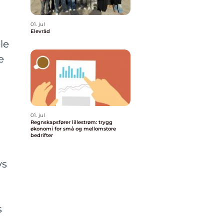
01. jul
Elevråd
le
e
01. jul
Regnskapsfører lillestrøm: trygg
økonomi for små og mellomstore
bedrifter
ys
s