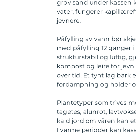
grov sand under kassen ka
vater, fungerer kapillære
jevnere.
Påfylling av vann bør skj
med påfylling 12 ganger 
strukturstabil og luftig,
kompost og leire for jevn
over tid. Et tynt lag bar
fordampning og holder o
Plantetyper som trives me
tagetes, alunrot, lavtvok
kald jord om våren kan et 
I varme perioder kan kasse