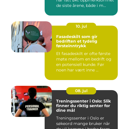
har fått økt oppmerksomhet
de siste årene, både i m...
10. jul
Fasadeskilt som gir
bedriften et tydelig
førsteinntrykk
Et fasadeskilt er ofte første
møte mellom en bedrift og
en potensiell kunde. Før
noen har vært inne ...
08. jul
Treningssenter i Oslo: Slik
finner du riktig senter for
dine mål
Treningssenter i Oslo er
søkeord mange bruker når