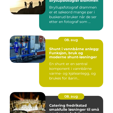
Bryllupsfotograf drammen
Bryllupsfotograf drammen
er et søkeord mange par i
buskerud bruker når de ser
etter en fotograf som ...
08. aug
Shunt i vannbårne anlegg:
Funksjon, bruk og
moderne shunt-løsninger
En shunt er en sentral
komponent i vannbårne
varme- og kjøleanlegg, og
brukes for &arin...
08. aug
Catering fredrikstad
smakfulle løsninger til små