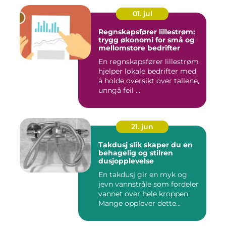
01. jul
Regnskapsfører lillestrøm:
trygg økonomi for små og
mellomstore bedrifter
En regnskapsfører lillestrøm
hjelper lokale bedrifter med
å holde oversikt over tallene,
unngå feil ...
21. jun
Takdusj slik skaper du en
behagelig og stilren
dusjopplevelse
En takdusj gir en myk og
jevn vannstråle som fordeler
vannet over hele kroppen.
Mange opplever dette...