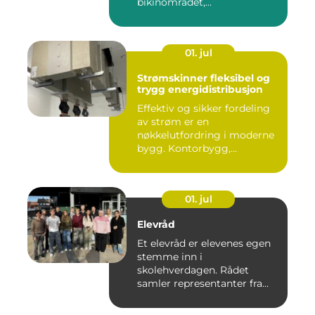
bikinområdet,...
01. jul
Strømskinner fleksibel og
trygg energidistribusjon
Effektiv og sikker fordeling
av strøm er en
nøkkelutfordring i moderne
bygg. Kontorbygg,
datasentre,...
01. jul
Elevråd
Et elevråd er elevenes egen
stemme inn i
skolehverdagen. Rådet
samler representanter fra
alle klasse...