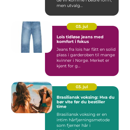
de vil komme i bedre form,
men utvalg...
03. jul
Lois tidløse jeans med
komfort i fokus
Jeans fra lois har fått en solid
plass i garderoben til mange
kvinner i Norge. Merket er
kjent for g...
03. jul
Brasiliansk voksing: Hva du
bør vite før du bestiller
time
Brasiliansk voksing er en
intim hårfjerningsmetode
som fjerner hår i