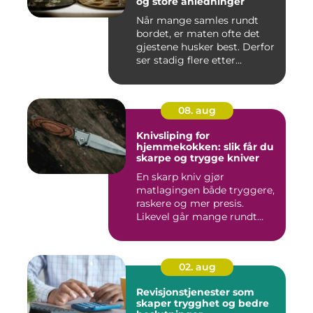
og store anledninger
Når mange samles rundt
bordet, er maten ofte det
gjestene husker best. Derfor
ser stadig flere etter...
08. aug
Knivsliping for
hjemmekokken: slik får du
skarpe og trygge kniver
En skarp kniv gjør
matlagingen både tryggere,
raskere og mer presis.
Likevel går mange rundt
med slø...
02. aug
Revisjonstjenester som
skaper trygghet og bedre