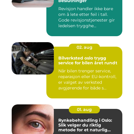
beslutninger
Revisjon handler ikke bare
om å lete etter feil i tall.
Gode revisjonstjenester gir
ledelsen trygghe...
02. aug
Bilverksted oslo trygg
service for bilen året rundt
Når bilen trenger service,
reparasjon eller EU-kontroll,
er valget av verksted
avgjørende for både s...
01. aug
Rynkebehandling i Oslo:
Slik velger du riktig
metode for et naturlig