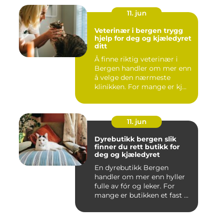
11. jun
Veterinær i bergen trygg
hjelp for deg og kjæledyret
ditt
Å finne riktig veterinær i
Bergen handler om mer enn
å velge den nærmeste
klinikken. For mange er kj...
11. jun
Dyrebutikk bergen slik
finner du rett butikk for
deg og kjæledyret
En dyrebutikk Bergen
handler om mer enn hyller
fulle av fór og leker. For
mange er butikken et fast ...