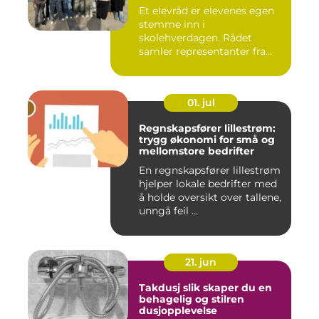
Et elevråd er elevenes egen
stemme inn i
skolehverdagen. Rådet
samler representanter fra
alle klasse...
01. jul
Regnskapsfører lillestrøm:
trygg økonomi for små og
mellomstore bedrifter
En regnskapsfører lillestrøm
hjelper lokale bedrifter med
å holde oversikt over tallene,
unngå feil ...
21. jun
Takdusj slik skaper du en
behagelig og stilren
dusjopplevelse