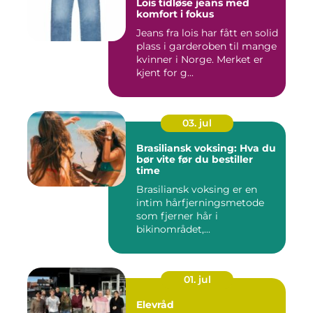
Lois tidløse jeans med
komfort i fokus
Jeans fra lois har fått en solid
plass i garderoben til mange
kvinner i Norge. Merket er
kjent for g...
03. jul
Brasiliansk voksing: Hva du
bør vite før du bestiller
time
Brasiliansk voksing er en
intim hårfjerningsmetode
som fjerner hår i
bikinområdet,...
01. jul
Elevråd