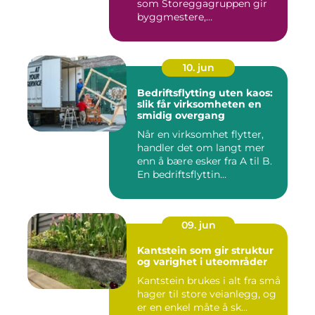
som Storeggagruppen gir
byggmestere,
entrepren&os...
10. jun
Bedriftsflytting uten kaos:
slik får virksomheten en
smidig overgang
Når en virksomhet flytter,
handler det om langt mer
enn å bære esker fra A til B.
En bedriftsflyttin...
09. jun
Kantstein som gir struktur
og varighet i uteområder
Kantstein brukes i alt fra små
hager til store veianlegg, og
er en enkel måte å sk...