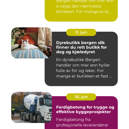
Bergen handler om mer enn
å velge den nærmeste
klinikken. For mange er kj...
11. jun
Dyrebutikk bergen slik
finner du rett butikk for
deg og kjæledyret
En dyrebutikk Bergen
handler om mer enn hyller
fulle av fór og leker. For
mange er butikken et fast ...
10. jun
Ferdigbetong for trygge og
effektive byggeprosjekter
Ferdigbetong fra
profesjonelle leverandører