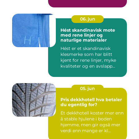
06. jun
Hést skandinavisk mote
med rene linjer og
naturlige materialer
Hést er et skandinavisk
klesmerke som har blitt
kjent for rene linjer, myke
kvaliteter og en avslapp...
05. jun
Pris dekkhotell hva betaler
du egentlig for?
Et dekkhotell koster mer enn
å stable hjulene i boden
hjemme, men gir også mer
verdi enn mange er kl...