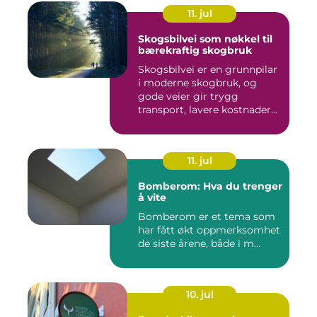
11. jul
Skogsbilvei som nøkkel til
bærekraftig skogbruk
Skogsbilvei er en grunnpilar
i moderne skogbruk, og
gode veier gir trygg
transport, lavere kostnader...
11. jul
Bomberom: Hva du trenger
å vite
Bomberom er et tema som
har fått økt oppmerksomhet
de siste årene, både i m...
10. jul