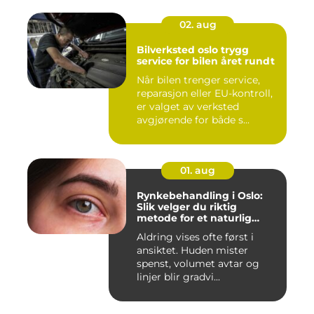
02. aug
Bilverksted oslo trygg
service for bilen året rundt
Når bilen trenger service,
reparasjon eller EU-kontroll,
er valget av verksted
avgjørende for både s...
01. aug
Rynkebehandling i Oslo:
Slik velger du riktig
metode for et naturlig
resultat
Aldring vises ofte først i
ansiktet. Huden mister
spenst, volumet avtar og
linjer blir gradvi...