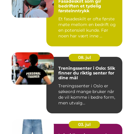
Fasadeskilt som gir
bedriften et tydelig
førsteinntrykk
Et fasadeskilt er ofte første
møte mellom en bedrift og
en potensiell kunde. Før
noen har vært inne ...
08. jul
Treningssenter i Oslo: Slik
finner du riktig senter for
dine mål
Treningssenter i Oslo er
søkeord mange bruker når
de vil komme i bedre form,
men utvalg...
03. jul