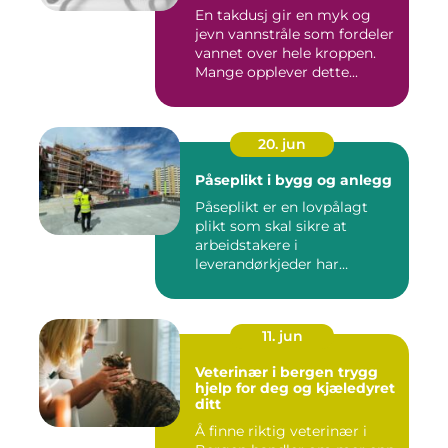
En takdusj gir en myk og
jevn vannstråle som fordeler
vannet over hele kroppen.
Mange opplever dette...
20. jun
Påseplikt i bygg og anlegg
Påseplikt er en lovpålagt
plikt som skal sikre at
arbeidstakere i
leverandørkjeder har
forsvarlige l...
11. jun
Veterinær i bergen trygg
hjelp for deg og kjæledyret
ditt
Å finne riktig veterinær i