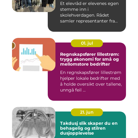
Et elevråd er elevenes egen
stemme inn i
skolehverdagen. Rådet
samler representanter fra
alle klasse...
01. jul
Regnskapsfører lillestrøm:
trygg økonomi for små og
mellomstore bedrifter
En regnskapsfører lillestrøm
hjelper lokale bedrifter med
å holde oversikt over tallene,
unngå feil ...
21. jun
Takdusj slik skaper du en
behagelig og stilren
dusjopplevelse