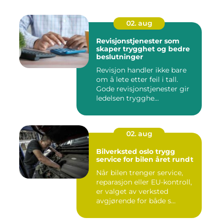
02. aug
Revisjonstjenester som
skaper trygghet og bedre
beslutninger
Revisjon handler ikke bare
om å lete etter feil i tall.
Gode revisjonstjenester gir
ledelsen trygghe...
02. aug
Bilverksted oslo trygg
service for bilen året rundt
Når bilen trenger service,
reparasjon eller EU-kontroll,
er valget av verksted
avgjørende for både s...