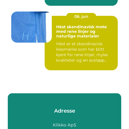
06. jun
Hést skandinavisk mote
med rene linjer og
naturlige materialer
Hést er et skandinavisk
klesmerke som har blitt
kjent for rene linjer, myke
kvaliteter og en avslapp...
Adresse