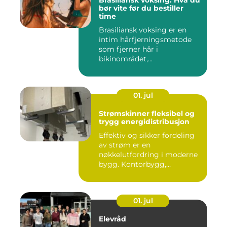
Brasiliansk voksing: Hva du
bør vite før du bestiller
time
Brasiliansk voksing er en
intim hårfjerningsmetode
som fjerner hår i
bikinområdet,...
01. jul
Strømskinner fleksibel og
trygg energidistribusjon
Effektiv og sikker fordeling
av strøm er en
nøkkelutfordring i moderne
bygg. Kontorbygg,
datasentre,...
01. jul
Elevråd