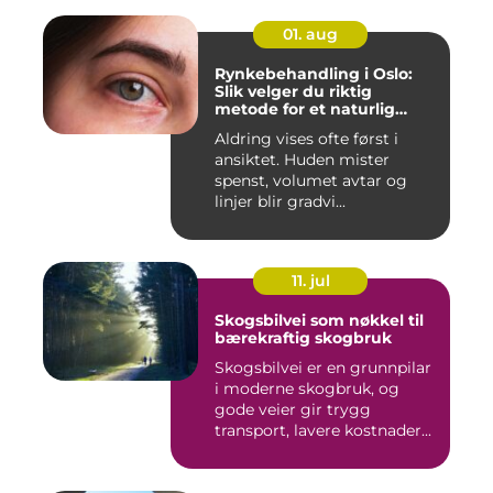
01. aug
Rynkebehandling i Oslo:
Slik velger du riktig
metode for et naturlig
resultat
Aldring vises ofte først i
ansiktet. Huden mister
spenst, volumet avtar og
linjer blir gradvi...
11. jul
Skogsbilvei som nøkkel til
bærekraftig skogbruk
Skogsbilvei er en grunnpilar
i moderne skogbruk, og
gode veier gir trygg
transport, lavere kostnader...