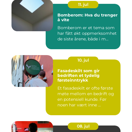
11. jul
Bomberom: Hva du trenger
å vite
Bomberom er et tema som
har fått økt oppmerksomhet
de siste årene, både i m...
10. jul
Fasadeskilt som gir
bedriften et tydelig
førsteinntrykk
Et fasadeskilt er ofte første
møte mellom en bedrift og
en potensiell kunde. Før
noen har vært inne ...
08. jul