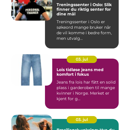
Treningssenter i Oslo: Slik
finner du riktig senter for
dine mål
Treningssenter i Oslo er
søkeord mange bruker når
de vil komme i bedre form,
men utvalg...
03. jul
Lois tidløse jeans med
komfort i fokus
Jeans fra lois har fått en solid
plass i garderoben til mange
kvinner i Norge. Merket er
kjent for g...
03. jul