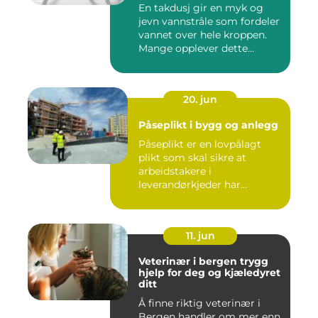
En takdusj gir en myk og
jevn vannstråle som fordeler
vannet over hele kroppen.
Mange opplever dette...
20. jun
Påseplikt i bygg og anlegg
Påseplikt er en lovpålagt
plikt som skal sikre at
arbeidstakere i
leverandørkjeder har
forsvarlige l...
11. jun
Veterinær i bergen trygg
hjelp for deg og kjæledyret
ditt
Å finne riktig veterinær i
Bergen handler om mer enn