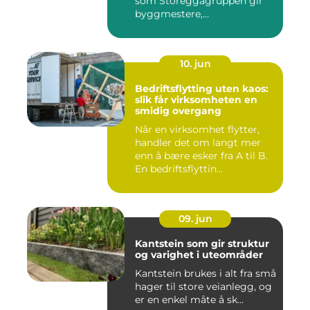
som Storeggagruppen gir
byggmestere,
entrepren&os...
10. jun
Bedriftsflytting uten kaos:
slik får virksomheten en
smidig overgang
Når en virksomhet flytter,
handler det om langt mer
enn å bære esker fra A til B.
En bedriftsflyttin...
09. jun
Kantstein som gir struktur
og varighet i uteområder
Kantstein brukes i alt fra små
hager til store veianlegg, og
er en enkel måte å sk...