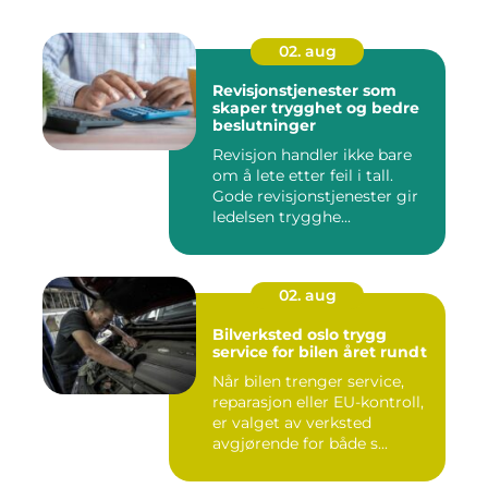
02. aug
Revisjonstjenester som
skaper trygghet og bedre
beslutninger
Revisjon handler ikke bare
om å lete etter feil i tall.
Gode revisjonstjenester gir
ledelsen trygghe...
02. aug
Bilverksted oslo trygg
service for bilen året rundt
Når bilen trenger service,
reparasjon eller EU-kontroll,
er valget av verksted
avgjørende for både s...