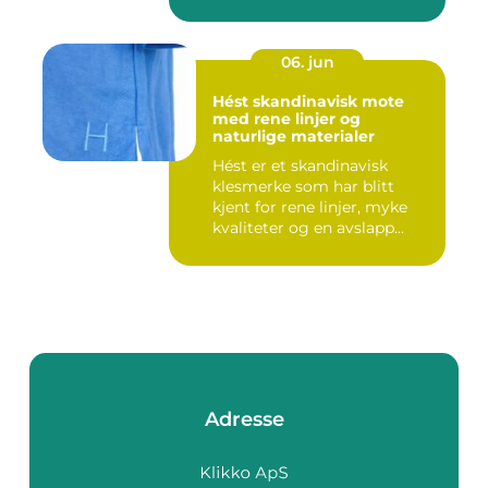
06. jun
Hést skandinavisk mote
med rene linjer og
naturlige materialer
Hést er et skandinavisk
klesmerke som har blitt
kjent for rene linjer, myke
kvaliteter og en avslapp...
Adresse