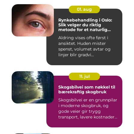
01. aug
Rynkebehandling i Oslo:
Slik velger du riktig
metode for et naturlig
resultat
Aldring vises ofte først i
ansiktet. Huden mister
spenst, volumet avtar og
linjer blir gradvi...
11. jul
Skogsbilvei som nøkkel til
bærekraftig skogbruk
Skogsbilvei er en grunnpilar
i moderne skogbruk, og
gode veier gir trygg
transport, lavere kostnader...