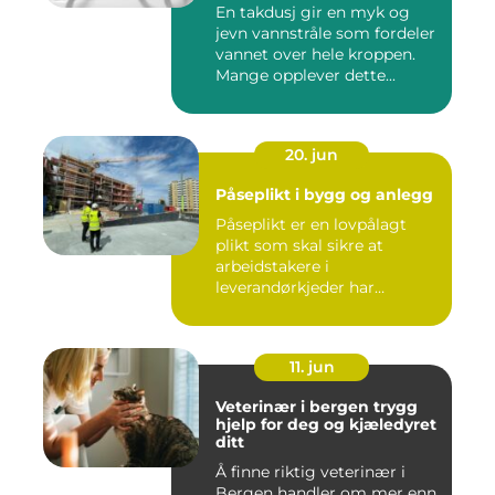
En takdusj gir en myk og
jevn vannstråle som fordeler
vannet over hele kroppen.
Mange opplever dette...
20. jun
Påseplikt i bygg og anlegg
Påseplikt er en lovpålagt
plikt som skal sikre at
arbeidstakere i
leverandørkjeder har
forsvarlige l...
11. jun
Veterinær i bergen trygg
hjelp for deg og kjæledyret
ditt
Å finne riktig veterinær i
Bergen handler om mer enn