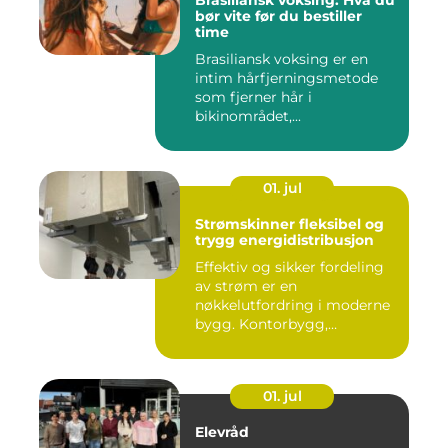
Brasiliansk voksing: Hva du
bør vite før du bestiller
time
Brasiliansk voksing er en
intim hårfjerningsmetode
som fjerner hår i
bikinområdet,...
01. jul
Strømskinner fleksibel og
trygg energidistribusjon
Effektiv og sikker fordeling
av strøm er en
nøkkelutfordring i moderne
bygg. Kontorbygg,
datasentre,...
01. jul
Elevråd