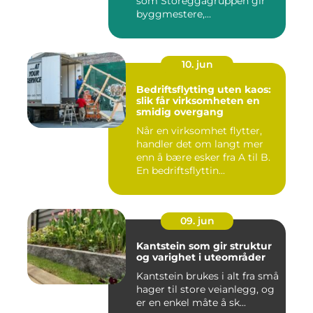
som Storeggagruppen gir
byggmestere,
entrepren&os...
10. jun
Bedriftsflytting uten kaos:
slik får virksomheten en
smidig overgang
Når en virksomhet flytter,
handler det om langt mer
enn å bære esker fra A til B.
En bedriftsflyttin...
09. jun
Kantstein som gir struktur
og varighet i uteområder
Kantstein brukes i alt fra små
hager til store veianlegg, og
er en enkel måte å sk...