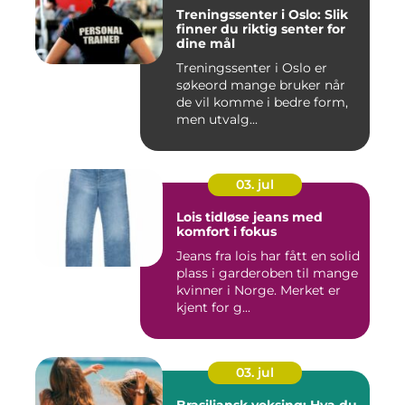
Treningssenter i Oslo: Slik
finner du riktig senter for
dine mål
Treningssenter i Oslo er
søkeord mange bruker når
de vil komme i bedre form,
men utvalg...
03. jul
Lois tidløse jeans med
komfort i fokus
Jeans fra lois har fått en solid
plass i garderoben til mange
kvinner i Norge. Merket er
kjent for g...
03. jul