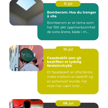
11. jul
Bomberom: Hva du trenger
å vite
Bomberom er et tema som
har fått økt oppmerksomhet
de siste årene, både i m...
10. jul
Fasadeskilt som gir
bedriften et tydelig
førsteinntrykk
Et fasadeskilt er ofte første
møte mellom en bedrift og
en potensiell kunde. Før
noen har vært inne ...
08. jul