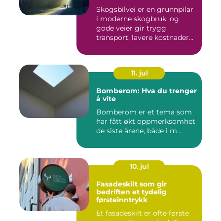
Skogsbilvei er en grunnpilar
i moderne skogbruk, og
gode veier gir trygg
transport, lavere kostnader...
11. jul
Bomberom: Hva du trenger
å vite
Bomberom er et tema som
har fått økt oppmerksomhet
de siste årene, både i m...
10. jul
Fasadeskilt som gir
bedriften et tydelig
førsteinntrykk
Et fasadeskilt er ofte første