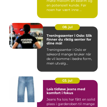
møte mellom en bedrift og
en potensiell kunde. Før
noen har vært inne ...
08. jul
Treningssenter i Oslo: Slik
finner du riktig senter for
dine mål
Treningssenter i Oslo er
søkeord mange bruker når
de vil komme i bedre form,
men utvalg...
03. jul
Lois tidløse jeans med
komfort i fokus
Jeans fra lois har fått en solid
plass i garderoben til mange