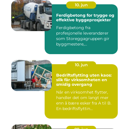
10. jun
Ferdigbetong for trygge og
effektive byggeprosjekter
Ferdigbetong fra
profesjonelle leverandører
som Storeggagruppen gir
byggmestere,
entrepren&os...
10. jun
Bedriftsflytting uten kaos:
slik får virksomheten en
smidig overgang
Når en virksomhet flytter,
handler det om langt mer
enn å bære esker fra A til B.
En bedriftsflyttin...