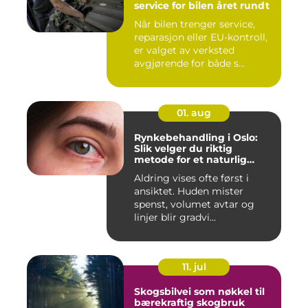
service for bilen året rundt
Når bilen trenger service,
reparasjon eller EU-kontroll,
er valget av verksted
avgjørende for både s...
01. aug
Rynkebehandling i Oslo:
Slik velger du riktig
metode for et naturlig
resultat
Aldring vises ofte først i
ansiktet. Huden mister
spenst, volumet avtar og
linjer blir gradvi...
11. jul
Skogsbilvei som nøkkel til
bærekraftig skogbruk