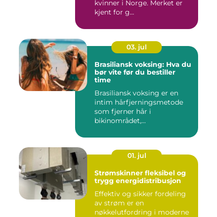
kvinner i Norge. Merket er
kjent for g...
03. jul
Brasiliansk voksing: Hva du
bør vite før du bestiller
time
Brasiliansk voksing er en
intim hårfjerningsmetode
som fjerner hår i
bikinområdet,...
01. jul
Strømskinner fleksibel og
trygg energidistribusjon
Effektiv og sikker fordeling
av strøm er en
nøkkelutfordring i moderne