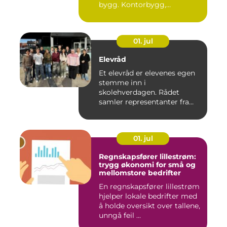
bygg. Kontorbygg,
datasentre,...
01. jul
Elevråd
Et elevråd er elevenes egen
stemme inn i
skolehverdagen. Rådet
samler representanter fra
alle klasse...
01. jul
Regnskapsfører lillestrøm:
trygg økonomi for små og
mellomstore bedrifter
En regnskapsfører lillestrøm
hjelper lokale bedrifter med
å holde oversikt over tallene,
unngå feil ...