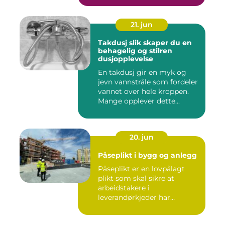
21. jun
Takdusj slik skaper du en
behagelig og stilren
dusjopplevelse
En takdusj gir en myk og
jevn vannstråle som fordeler
vannet over hele kroppen.
Mange opplever dette...
20. jun
Påseplikt i bygg og anlegg
Påseplikt er en lovpålagt
plikt som skal sikre at
arbeidstakere i
leverandørkjeder har
forsvarlige l...