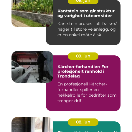
09. jun
Kantstein som gir struktur
og varighet i uteområder
Kantstein brukes i alt fra små
hager til store veianlegg, og
er en enkel måte å sk...
09. jun
Kärcher-forhandler: For
profesjonelt renhold i
Trøndelag
En profesjonell Kärcher-
forhandler spiller en
nøkkelrolle for bedrifter som
trenger drif...
08. jun