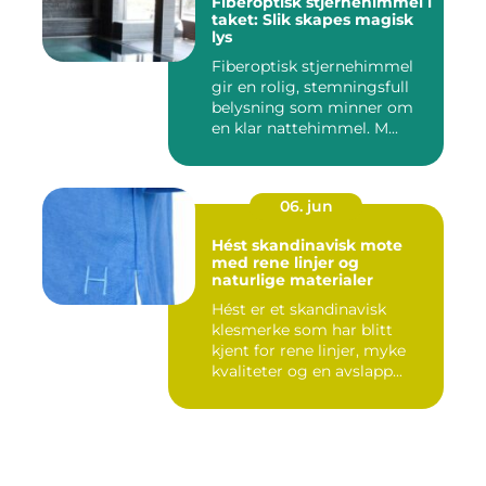
Fiberoptisk stjernehimmel i
taket: Slik skapes magisk
lys
Fiberoptisk stjernehimmel
gir en rolig, stemningsfull
belysning som minner om
en klar nattehimmel. M...
06. jun
Hést skandinavisk mote
med rene linjer og
naturlige materialer
Hést er et skandinavisk
klesmerke som har blitt
kjent for rene linjer, myke
kvaliteter og en avslapp...