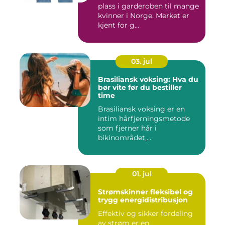
plass i garderoben til mange
kvinner i Norge. Merket er
kjent for g...
03. jul
Brasiliansk voksing: Hva du
bør vite før du bestiller
time
Brasiliansk voksing er en
intim hårfjerningsmetode
som fjerner hår i
bikinområdet,...
01. jul
Strømskinner fleksibel og
trygg energidistribusjon
Effektiv og sikker fordeling
av strøm er en