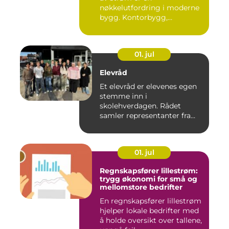
nøkkelutfordring i moderne
bygg. Kontorbygg,
datasentre,...
01. jul
Elevråd
Et elevråd er elevenes egen
stemme inn i
skolehverdagen. Rådet
samler representanter fra
alle klasse...
01. jul
Regnskapsfører lillestrøm:
trygg økonomi for små og
mellomstore bedrifter
En regnskapsfører lillestrøm
hjelper lokale bedrifter med
å holde oversikt over tallene,