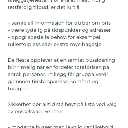
tilleggstjenester. For å få et mest mulig
rettferdig tilbud, er det lurt å:
– samle all informasjon før du ber om pris
– være tydelig på tidspunkter og adresser
– oppgi spesielle behov, for eksempel
rullestolplass eller ekstra mye bagasje
De fleste opplever at en samlet bussløsning
blir rimelig når en fordeler totalprisen på
antall personer. I tillegg får gruppa verdi
gjennom tidsbesparelse, komfort og
trygghet.
Sikkerhet bør alltid stå høyt på lista ved valg
av busselskap. Se etter:
– moderne busser med jevnlig vedlikehold