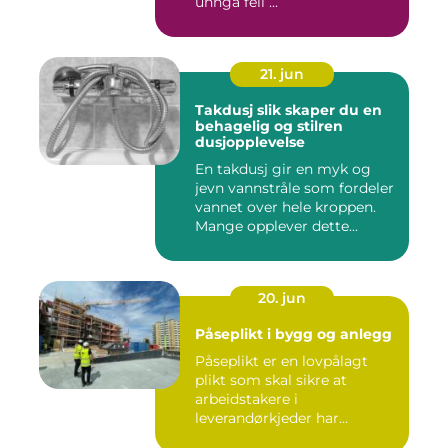
unngå feil ...
21. jun
Takdusj slik skaper du en
behagelig og stilren
dusjopplevelse
En takdusj gir en myk og
jevn vannstråle som fordeler
vannet over hele kroppen.
Mange opplever dette...
20. jun
Påseplikt i bygg og anlegg
Påseplikt er en lovpålagt
plikt som skal sikre at
arbeidstakere i
leverandørkjeder har
forsvarlige l...