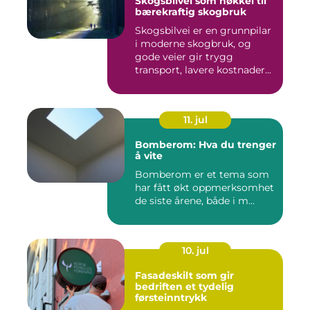
Skogsbilvei som nøkkel til
bærekraftig skogbruk
Skogsbilvei er en grunnpilar
i moderne skogbruk, og
gode veier gir trygg
transport, lavere kostnader...
11. jul
Bomberom: Hva du trenger
å vite
Bomberom er et tema som
har fått økt oppmerksomhet
de siste årene, både i m...
10. jul
Fasadeskilt som gir
bedriften et tydelig
førsteinntrykk