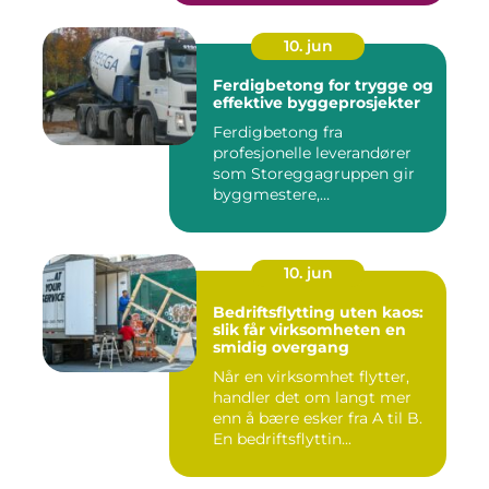
10. jun
Ferdigbetong for trygge og
effektive byggeprosjekter
Ferdigbetong fra
profesjonelle leverandører
som Storeggagruppen gir
byggmestere,
entrepren&os...
10. jun
Bedriftsflytting uten kaos:
slik får virksomheten en
smidig overgang
Når en virksomhet flytter,
handler det om langt mer
enn å bære esker fra A til B.
En bedriftsflyttin...