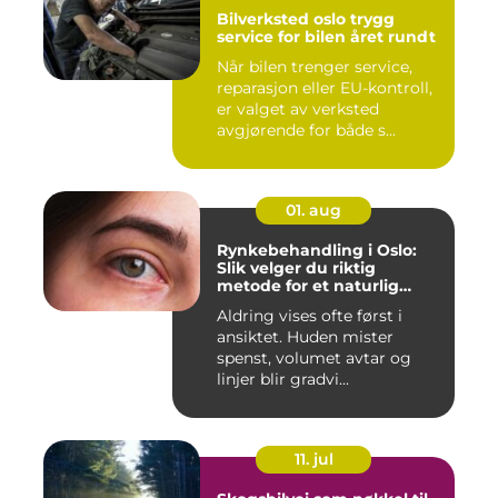
Bilverksted oslo trygg
service for bilen året rundt
Når bilen trenger service,
reparasjon eller EU-kontroll,
er valget av verksted
avgjørende for både s...
01. aug
Rynkebehandling i Oslo:
Slik velger du riktig
metode for et naturlig
resultat
Aldring vises ofte først i
ansiktet. Huden mister
spenst, volumet avtar og
linjer blir gradvi...
11. jul