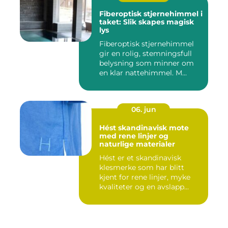
Fiberoptisk stjernehimmel i
taket: Slik skapes magisk
lys
Fiberoptisk stjernehimmel
gir en rolig, stemningsfull
belysning som minner om
en klar nattehimmel. M...
06. jun
Hést skandinavisk mote
med rene linjer og
naturlige materialer
Hést er et skandinavisk
klesmerke som har blitt
kjent for rene linjer, myke
kvaliteter og en avslapp...