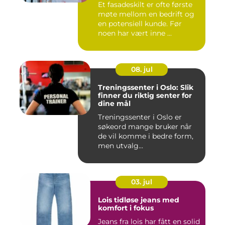
Et fasadeskilt er ofte første
møte mellom en bedrift og
en potensiell kunde. Før
noen har vært inne ...
08. jul
Treningssenter i Oslo: Slik
finner du riktig senter for
dine mål
Treningssenter i Oslo er
søkeord mange bruker når
de vil komme i bedre form,
men utvalg...
03. jul
Lois tidløse jeans med
komfort i fokus
Jeans fra lois har fått en solid