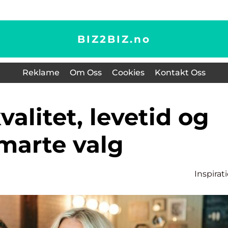
BIZ2BIZ.
no
Reklame
Om Oss
Cookies
Kontakt Oss
marte valg
Inspirat