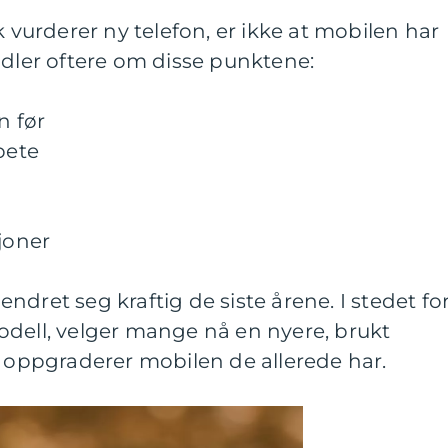
k vurderer ny telefon, er ikke at mobilen har
ndler oftere om disse punktene:
n før
pete
sjoner
dret seg kraftig de siste årene. I stedet fo
odell, velger mange nå en nyere, brukt
g oppgraderer mobilen de allerede har.