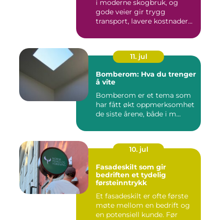
i moderne skogbruk, og
gode veier gir trygg
transport, lavere kostnader...
11. jul
Bomberom: Hva du trenger
å vite
Bomberom er et tema som
har fått økt oppmerksomhet
de siste årene, både i m...
10. jul
Fasadeskilt som gir
bedriften et tydelig
førsteinntrykk
Et fasadeskilt er ofte første
møte mellom en bedrift og
en potensiell kunde. Før