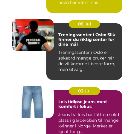
noen har vært inne ...
08. jul
Treningssenter i Oslo: Slik
finner du riktig senter for
dine mål
Treningssenter i Oslo er
søkeord mange bruker når
de vil komme i bedre form,
men utvalg...
03. jul
Lois tidløse jeans med
komfort i fokus
Jeans fra lois har fått en solid
plass i garderoben til mange
kvinner i Norge. Merket er
kjent for g...