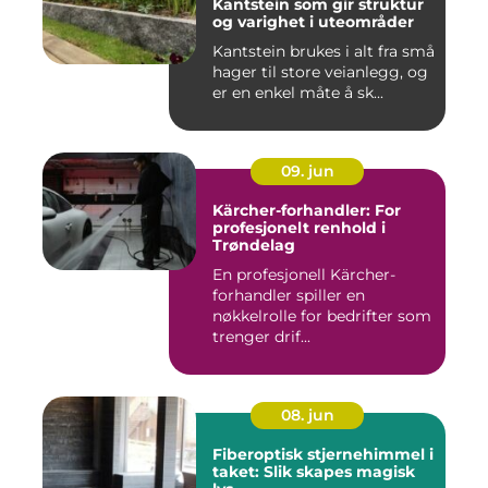
Kantstein som gir struktur
og varighet i uteområder
Kantstein brukes i alt fra små
hager til store veianlegg, og
er en enkel måte å sk...
09. jun
Kärcher-forhandler: For
profesjonelt renhold i
Trøndelag
En profesjonell Kärcher-
forhandler spiller en
nøkkelrolle for bedrifter som
trenger drif...
08. jun
Fiberoptisk stjernehimmel i
taket: Slik skapes magisk