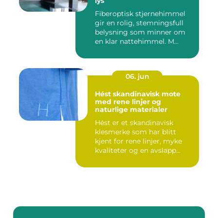
lys
Fiberoptisk stjernehimmel
gir en rolig, stemningsfull
belysning som minner om
en klar nattehimmel. M...
06. jun
Hést skandinavisk mote
med rene linjer og
naturlige materialer
Hést er et skandinavisk
klesmerke som har blitt
kjent for rene linjer, myke
kvaliteter og en avslapp...