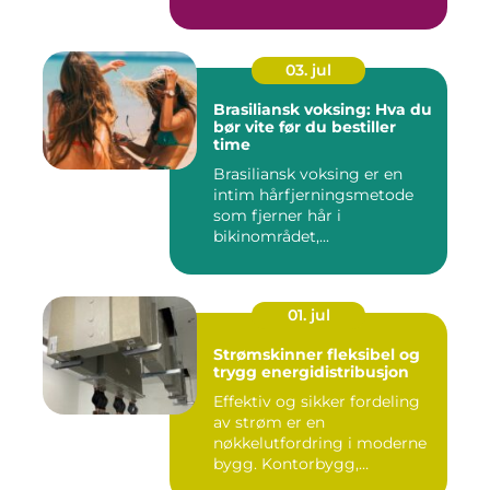
03. jul
Brasiliansk voksing: Hva du
bør vite før du bestiller
time
Brasiliansk voksing er en
intim hårfjerningsmetode
som fjerner hår i
bikinområdet,...
01. jul
Strømskinner fleksibel og
trygg energidistribusjon
Effektiv og sikker fordeling
av strøm er en
nøkkelutfordring i moderne
bygg. Kontorbygg,
datasentre,...