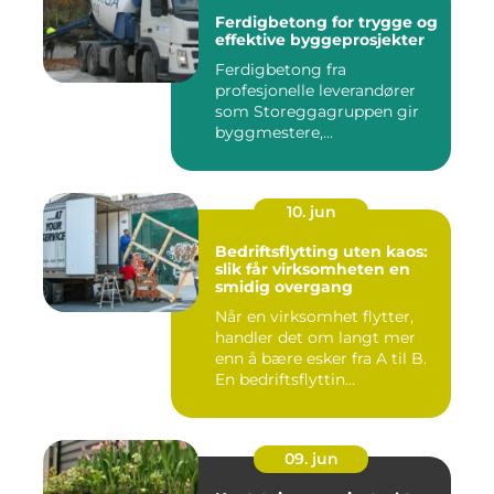
Ferdigbetong for trygge og
effektive byggeprosjekter
Ferdigbetong fra
profesjonelle leverandører
som Storeggagruppen gir
byggmestere,
entrepren&os...
10. jun
Bedriftsflytting uten kaos:
slik får virksomheten en
smidig overgang
Når en virksomhet flytter,
handler det om langt mer
enn å bære esker fra A til B.
En bedriftsflyttin...
09. jun