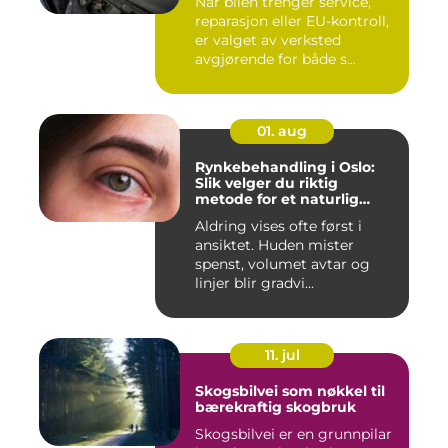
Når bilen trenger service,
reparasjon eller EU-kontroll,
er valget av verksted
avgjørende for både s...
01. aug
Rynkebehandling i Oslo:
Slik velger du riktig
metode for et naturlig
resultat
Aldring vises ofte først i
ansiktet. Huden mister
spenst, volumet avtar og
linjer blir gradvi...
11. jul
Skogsbilvei som nøkkel til
bærekraftig skogbruk
Skogsbilvei er en grunnpilar