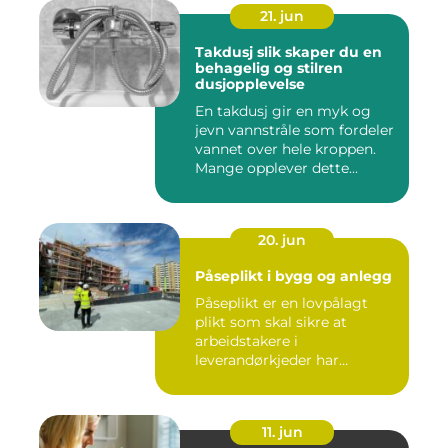
21. jun
Takdusj slik skaper du en
behagelig og stilren
dusjopplevelse
En takdusj gir en myk og
jevn vannstråle som fordeler
vannet over hele kroppen.
Mange opplever dette...
20. jun
Påseplikt i bygg og anlegg
Påseplikt er en lovpålagt
plikt som skal sikre at
arbeidstakere i
leverandørkjeder har
forsvarlige l...
11. jun