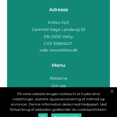
Adresse
web:
www.klikko.dk
Menu
Reklame
Om oss
Cookies
På vores website bruges cookies til at huske dine
indstillinger, statistik og personalisering af indhold og
Kontakt Oss
annoncer. Denne information deles med tredjepart. Ved
Sitemap
fortsat brug af websiden godkender du cookiepolitikken.
Ok
Privatlivspolitik