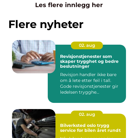
Les flere innlegg her
Flere nyheter
02. aug
Revisjonstjenester som
skaper trygghet og bedre
beslutninger
Revisjon handler ikke bare
om å lete etter feil i tall.
Gode revisjonstjenester gir
ledelsen trygghe...
02. aug
Bilverksted oslo trygg
service for bilen året rundt