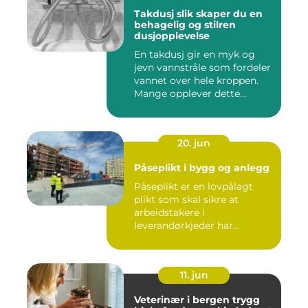
Takdusj slik skaper du en
behagelig og stilren
dusjopplevelse
En takdusj gir en myk og
jevn vannstråle som fordeler
vannet over hele kroppen.
Mange opplever dette...
20. jun
Påseplikt i bygg og anlegg
Påseplikt er en lovpålagt
plikt som skal sikre at
arbeidstakere i
leverandørkjeder har
forsvarlige l...
11. jun
Veterinær i bergen trygg