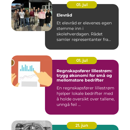
01. jul
Elevråd
Et elevråd er elevenes egen
stemme inn i
skolehverdagen. Rådet
samler representanter fra
alle klasse...
01. jul
Regnskapsfører lillestrøm:
trygg økonomi for små og
mellomstore bedrifter
En regnskapsfører lillestrøm
hjelper lokale bedrifter med
å holde oversikt over tallene,
unngå feil ...
21. jun