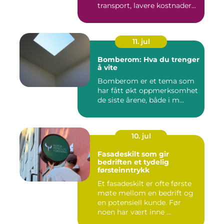
transport, lavere kostnader...
11. jul
Bomberom: Hva du trenger
å vite
Bomberom er et tema som
har fått økt oppmerksomhet
de siste årene, både i m...
10. jul
Fasadeskilt som gir
bedriften et tydelig
førsteinntrykk
Et fasadeskilt er ofte første
møte mellom en bedrift og
en potensiell kunde. Før
noen har vært inne ...