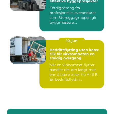
effektive byggeprosjekter
Ferdigbetong fra
profesjonelle leverandører
som Storeggagruppen gir
byggmestere,
entrepren&os...
10. jun
Bedriftsflytting uten kaos:
slik får virksomheten en
smidig overgang
Når en virksomhet flytter,
handler det om langt mer
enn å bære esker fra A til B.
En bedriftsflyttin...