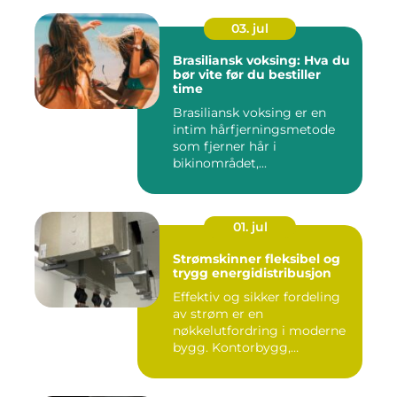
03. jul
Brasiliansk voksing: Hva du
bør vite før du bestiller
time
Brasiliansk voksing er en
intim hårfjerningsmetode
som fjerner hår i
bikinområdet,...
01. jul
Strømskinner fleksibel og
trygg energidistribusjon
Effektiv og sikker fordeling
av strøm er en
nøkkelutfordring i moderne
bygg. Kontorbygg,
datasentre,...