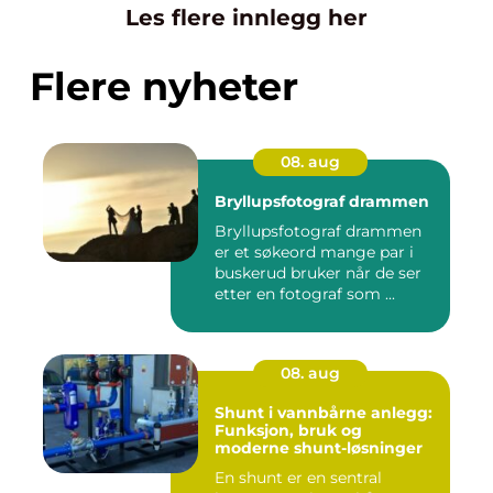
Les flere innlegg her
Flere nyheter
08. aug
Bryllupsfotograf drammen
Bryllupsfotograf drammen
er et søkeord mange par i
buskerud bruker når de ser
etter en fotograf som ...
08. aug
Shunt i vannbårne anlegg:
Funksjon, bruk og
moderne shunt-løsninger
En shunt er en sentral