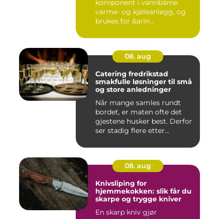
komponent i vannbårne
varme- og kjøleanlegg, og
brukes for &arin...
08. aug
Catering fredrikstad
smakfulle løsninger til små
og store anledninger
Når mange samles rundt
bordet, er maten ofte det
gjestene husker best. Derfor
ser stadig flere etter...
08. aug
Knivsliping for
hjemmekokken: slik får du
skarpe og trygge kniver
En skarp kniv gjør