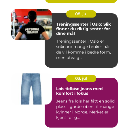
08. jul
Treningssenter i Oslo: Slik
finner du riktig senter for
dine mål
Treningssenter i Oslo er
søkeord mange bruker når
de vil komme i bedre form,
men utvalg...
03. jul
Lois tidløse jeans med
komfort i fokus
Jeans fra lois har fått en solid
plass i garderoben til mange
kvinner i Norge. Merket er
kjent for g...