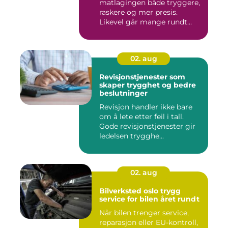
matlagingen både tryggere,
raskere og mer presis.
Likevel går mange rundt
med slø...
02. aug
Revisjonstjenester som
skaper trygghet og bedre
beslutninger
Revisjon handler ikke bare
om å lete etter feil i tall.
Gode revisjonstjenester gir
ledelsen trygghe...
02. aug
Bilverksted oslo trygg
service for bilen året rundt
Når bilen trenger service,
reparasjon eller EU-kontroll,