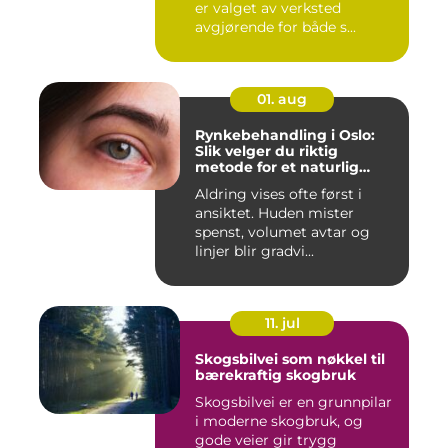
er valget av verksted
avgjørende for både s...
01. aug
Rynkebehandling i Oslo:
Slik velger du riktig
metode for et naturlig
resultat
Aldring vises ofte først i
ansiktet. Huden mister
spenst, volumet avtar og
linjer blir gradvi...
11. jul
Skogsbilvei som nøkkel til
bærekraftig skogbruk
Skogsbilvei er en grunnpilar
i moderne skogbruk, og
gode veier gir trygg