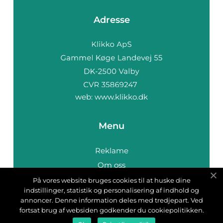
Adresse
web:
www.klikko.dk
Menu
Reklame
Om oss
Cookies
På vores website bruges cookies til at huske dine
indstillinger, statistik og personalisering af indhold og
Kontakt Oss
annoncer. Denne information deles med tredjepart. Ved
Sitemap
fortsat brug af websiden godkender du cookiepolitikken.