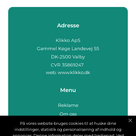
Adresse
web:
www.klikko.dk
Menu
Reklame
Om oss
Cookies
På vores website bruges cookies til at huske dine
indstillinger, statistik og personalisering af indhold og
Kontakt Oss
annoncer. Denne information deles med tredjepart. Ved