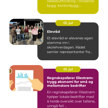
nøkkelutfordring i moderne
bygg. Kontorbygg,
datasentre,...
01. jul
Elevråd
Et elevråd er elevenes egen
stemme inn i
skolehverdagen. Rådet
samler representanter fra
alle klasse...
01. jul
Regnskapsfører lillestrøm:
trygg økonomi for små og
mellomstore bedrifter
En regnskapsfører lillestrøm
hjelper lokale bedrifter med
å holde oversikt over tallene,
unngå feil ...