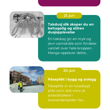
21. jun
Takdusj slik skaper du en
behagelig og stilren
dusjopplevelse
En takdusj gir en myk og
jevn vannstråle som fordeler
vannet over hele kroppen.
Mange opplever dette...
20. jun
Påseplikt i bygg og anlegg
Påseplikt er en lovpålagt
plikt som skal sikre at
arbeidstakere i
leverandørkjeder har
forsvarlige l...