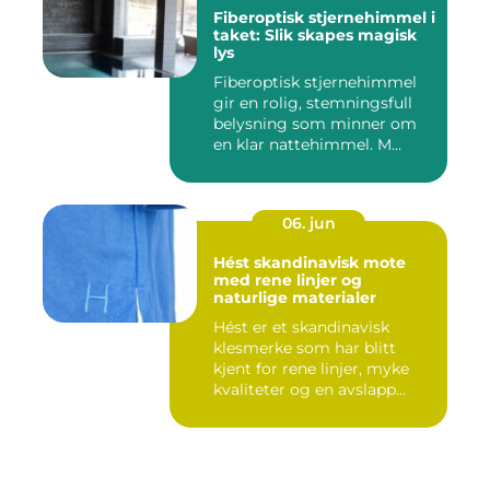
Fiberoptisk stjernehimmel i
taket: Slik skapes magisk
lys
Fiberoptisk stjernehimmel
gir en rolig, stemningsfull
belysning som minner om
en klar nattehimmel. M...
06. jun
Hést skandinavisk mote
med rene linjer og
naturlige materialer
Hést er et skandinavisk
klesmerke som har blitt
kjent for rene linjer, myke
kvaliteter og en avslapp...