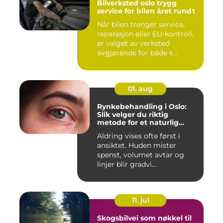
Bilverksted oslo trygg
service for bilen året rundt
Når bilen trenger service,
reparasjon eller EU-kontroll,
er valget av verksted
avgjørende for både s...
01. aug
Rynkebehandling i Oslo:
Slik velger du riktig
metode for et naturlig
resultat
Aldring vises ofte først i
ansiktet. Huden mister
spenst, volumet avtar og
linjer blir gradvi...
11. jul
Skogsbilvei som nøkkel til