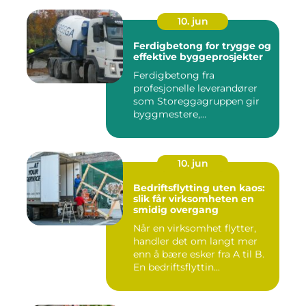
10. jun
Ferdigbetong for trygge og
effektive byggeprosjekter
Ferdigbetong fra
profesjonelle leverandører
som Storeggagruppen gir
byggmestere,
entrepren&os...
10. jun
Bedriftsflytting uten kaos:
slik får virksomheten en
smidig overgang
Når en virksomhet flytter,
handler det om langt mer
enn å bære esker fra A til B.
En bedriftsflyttin...