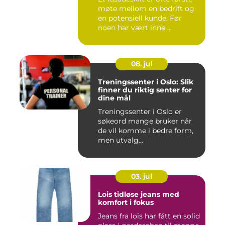
møte mellom en bedrift og
en potensiell kunde. Før
noen har vært inne ...
08. jul
Treningssenter i Oslo: Slik
finner du riktig senter for
dine mål
Treningssenter i Oslo er
søkeord mange bruker når
de vil komme i bedre form,
men utvalg...
03. jul
Lois tidløse jeans med
komfort i fokus
Jeans fra lois har fått en solid