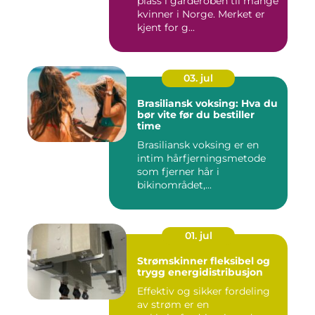
plass i garderoben til mange
kvinner i Norge. Merket er
kjent for g...
03. jul
Brasiliansk voksing: Hva du
bør vite før du bestiller
time
Brasiliansk voksing er en
intim hårfjerningsmetode
som fjerner hår i
bikinområdet,...
01. jul
Strømskinner fleksibel og
trygg energidistribusjon
Effektiv og sikker fordeling
av strøm er en