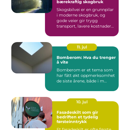
bærekraftig skogbruk
Skogsbilvei er en grunnpilar
i moderne skogbruk, og
gode veier gir trygg
transport, lavere kostnader...
11. jul
Bomberom: Hva du trenger
å vite
Bomberom er et tema som
har fått økt oppmerksomhet
de siste årene, både i m...
10. jul
Fasadeskilt som gir
bedriften et tydelig
førsteinntrykk
Et fasadeskilt er ofte første