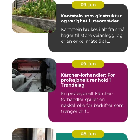
09. jun
Kantstein som gir struktur
og varighet i uteområder
Kantstein brukes i alt fra små
hager til store veianlegg, og
er en enkel måte å sk...
09. jun
Kärcher-forhandler: For
profesjonelt renhold i
Trøndelag
En profesjonell Kärcher-
forhandler spiller en
nøkkelrolle for bedrifter som
trenger drif...
08. jun