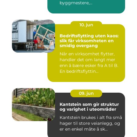
byggmestere,
entrepren&os...
10. jun
Bedriftsflytting uten kaos:
slik får virksomheten en
smidig overgang
Når en virksomhet flytter,
handler det om langt mer
enn å bære esker fra A til B.
En bedriftsflyttin...
09. jun
Kantstein som gir struktur
og varighet i uteområder
Kantstein brukes i alt fra små
hager til store veianlegg, og
er en enkel måte å sk...