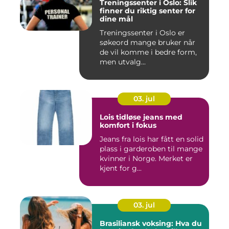
Treningssenter i Oslo: Slik
finner du riktig senter for
dine mål
Treningssenter i Oslo er
søkeord mange bruker når
de vil komme i bedre form,
men utvalg...
03. jul
Lois tidløse jeans med
komfort i fokus
Jeans fra lois har fått en solid
plass i garderoben til mange
kvinner i Norge. Merket er
kjent for g...
03. jul
Brasiliansk voksing: Hva du