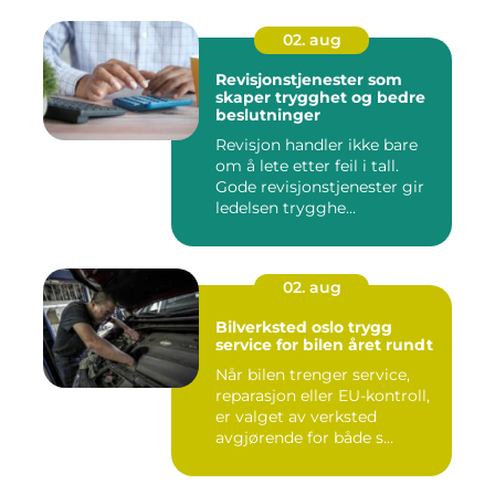
02. aug
Revisjonstjenester som
skaper trygghet og bedre
beslutninger
Revisjon handler ikke bare
om å lete etter feil i tall.
Gode revisjonstjenester gir
ledelsen trygghe...
02. aug
Bilverksted oslo trygg
service for bilen året rundt
Når bilen trenger service,
reparasjon eller EU-kontroll,
er valget av verksted
avgjørende for både s...