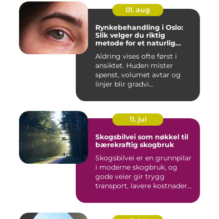
01. aug
Rynkebehandling i Oslo:
Slik velger du riktig
metode for et naturlig
resultat
Aldring vises ofte først i
ansiktet. Huden mister
spenst, volumet avtar og
linjer blir gradvi...
11. jul
Skogsbilvei som nøkkel til
bærekraftig skogbruk
Skogsbilvei er en grunnpilar
i moderne skogbruk, og
gode veier gir trygg
transport, lavere kostnader...