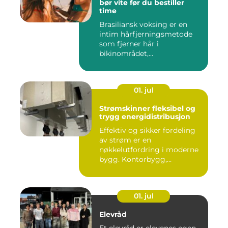
bør vite før du bestiller
time
Brasiliansk voksing er en
intim hårfjerningsmetode
som fjerner hår i
bikinområdet,...
01. jul
Strømskinner fleksibel og
trygg energidistribusjon
Effektiv og sikker fordeling
av strøm er en
nøkkelutfordring i moderne
bygg. Kontorbygg,
datasentre,...
01. jul
Elevråd