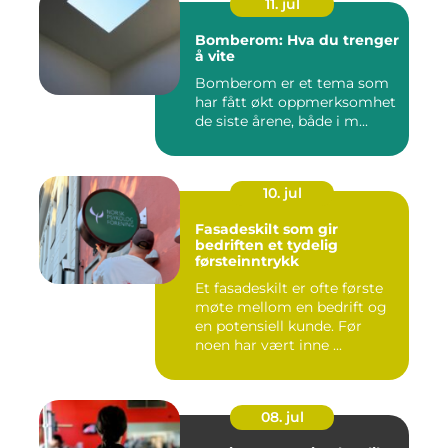
11. jul
Bomberom: Hva du trenger
å vite
Bomberom er et tema som
har fått økt oppmerksomhet
de siste årene, både i m...
10. jul
Fasadeskilt som gir
bedriften et tydelig
førsteinntrykk
Et fasadeskilt er ofte første
møte mellom en bedrift og
en potensiell kunde. Før
noen har vært inne ...
08. jul