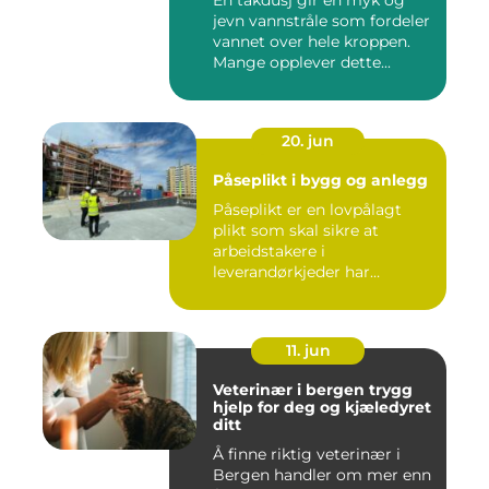
En takdusj gir en myk og
jevn vannstråle som fordeler
vannet over hele kroppen.
Mange opplever dette...
20. jun
Påseplikt i bygg og anlegg
Påseplikt er en lovpålagt
plikt som skal sikre at
arbeidstakere i
leverandørkjeder har
forsvarlige l...
11. jun
Veterinær i bergen trygg
hjelp for deg og kjæledyret
ditt
Å finne riktig veterinær i
Bergen handler om mer enn