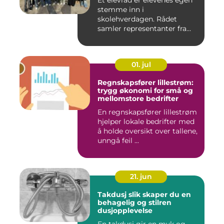
Et elevråd er elevenes egen
stemme inn i
skolehverdagen. Rådet
samler representanter fra
alle klasse...
01. jul
Regnskapsfører lillestrøm:
trygg økonomi for små og
mellomstore bedrifter
En regnskapsfører lillestrøm
hjelper lokale bedrifter med
å holde oversikt over tallene,
unngå feil ...
21. jun
Takdusj slik skaper du en
behagelig og stilren
dusjopplevelse