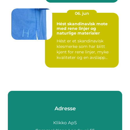
06. jun
Hést skandinavisk mote
med rene linjer og
naturlige materialer
Hést er et skandinavisk
klesmerke som har blitt
kjent for rene linjer, myke
kvaliteter og en avslapp...
Adresse