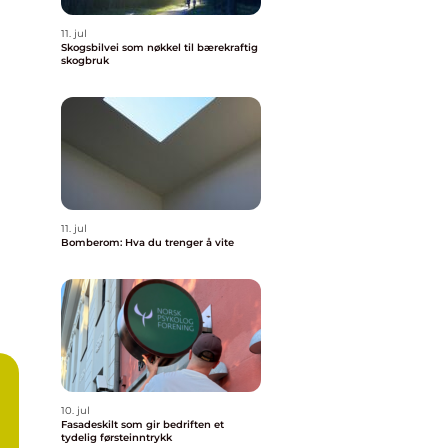
11. jul
Skogsbilvei som nøkkel til bærekraftig
skogbruk
11. jul
Bomberom: Hva du trenger å vite
10. jul
Fasadeskilt som gir bedriften et
tydelig førsteinntrykk