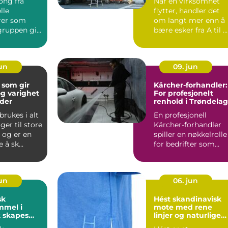
ong fra
Når en virksomhet
lle
flytter, handler det
rer som
om langt mer enn å
ruppen gir
bære esker fra A til B
ere,
En bedriftsflyttin...
os...
jun
09. jun
 som gir
Kärcher-forhandler:
og varighet
For profesjonelt
der
renhold i Trøndelag
brukes i alt
En profesjonell
ger til store
Kärcher-forhandler
 og er en
spiller en nøkkelrolle
 å sk...
for bedrifter som
trenger drif...
jun
06. jun
sk
Hést skandinavisk
mmel i
mote med rene
k skapes
linjer og naturlige
s
materialer