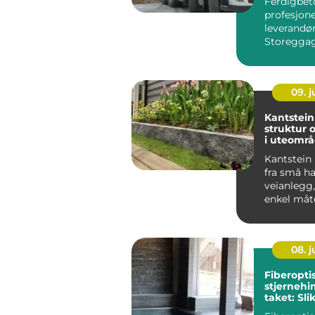
Ferdigbet
profesjone
leverandø
Storeggag
byggmest
entrepren&
09. 
Kantstein
struktur 
i uteområ
Kantstein 
fra små ha
veianlegg,
enkel måte
08. 
Fiberopti
stjernehi
taket: Sli
magisk ly