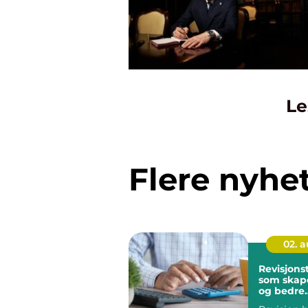
Le
Flere nyhe
02. 
Revisjons
som skap
og bedre
beslutnin