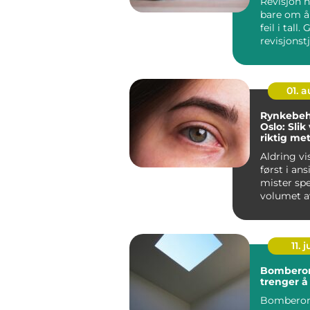
Revisjon h
bare om å 
feil i tall.
revisjonst
ledelsen t
01. 
Rynkebeh
Oslo: Slik
riktig met
naturlig r
Aldring vi
først i an
mister spe
volumet a
linjer blir 
11. j
Bomberom
trenger å 
Bomberom