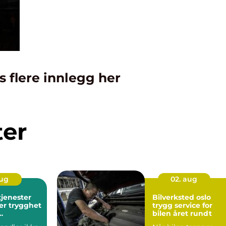
s flere innlegg her
ter
aug
02. aug
tjenester
Bilverksted oslo
er trygghet
trygg service for
bilen året rundt
ger