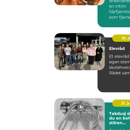
Brasilians
en intim
hårfjerni
som fjerne
bikinområd
01. j
Elevråd
Et elevråd
egen stem
skolehver
Rådet sam
representa
klasse...
21. j
Takdusj slik skaper
du en be
stilren
dusjopple