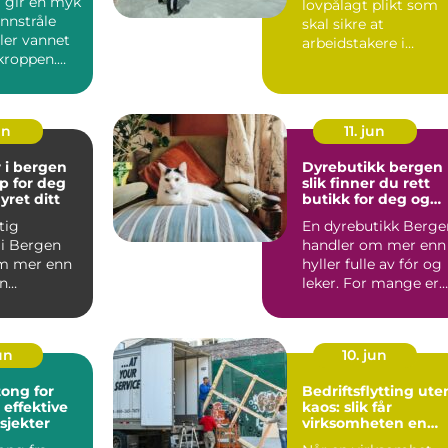
j gir en myk
lovpålagt plikt som
nnstråle
skal sikre at
ler vannet
arbeidstakere i
kroppen.
leverandørkjeder har
plever
forsvarlige l...
un
11. jun
 i bergen
Dyrebutikk bergen
lp for deg
slik finner du rett
yret ditt
butikk for deg og
kjæledyret
tig
En dyrebutikk Berge
 i Bergen
handler om mer enn
m mer enn
hyller fulle av fór og
en
leker. For mange er
klinikken.
butikken et fast ...
er kj...
jun
10. jun
ong for
Bedriftsflytting ute
 effektive
kaos: slik får
sjekter
virksomheten en
smidig overgang