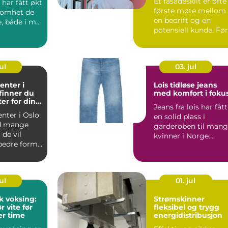
Et fasadeskilt er ofte
har fått økt
første møte mellom
omhet de
en bedrift og en
, både i m...
potensiell kunde. Før
noen har vært inne ..
ul
03. jul
enter i
Lois tidløse jeans
 finner du
med komfort i foku
ter for dine
Jeans fra lois har fått
nter i Oslo
en solid plass i
d mange
garderoben til man
 de vil
kvinner i Norge.
edre form,
Merket er kjent for g.
...
ul
01. jul
k voksing:
Strømskinner
 vite før
fleksibel og trygg
er time
energidistribusjon