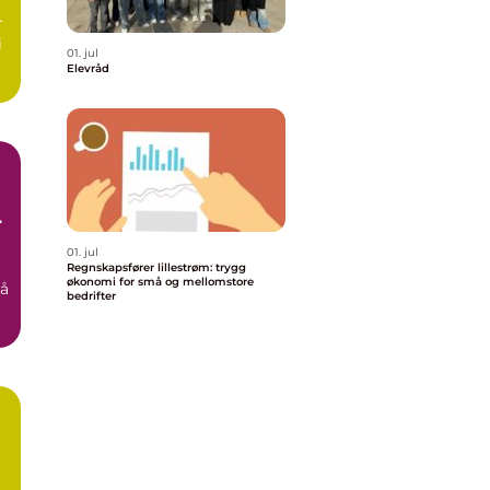
r
i
01. jul
Elevråd
g
01. jul
Regnskapsfører lillestrøm: trygg
økonomi for små og mellomstore
 å
bedrifter