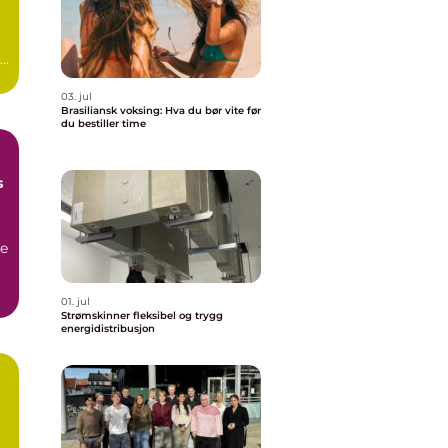
.
03. jul
Brasiliansk voksing: Hva du bør vite før
du bestiller time
s
ge
..
01. jul
Strømskinner fleksibel og trygg
energidistribusjon