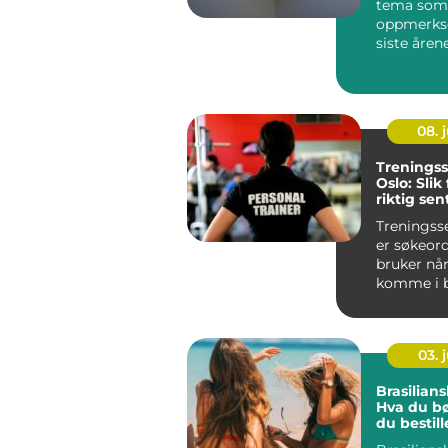
tema som 
oppmerks
siste årene
08. j
Treningss
Oslo: Slik
riktig sen
mål
Treningsse
er søkeor
bruker når
komme i b
men utvalg
03. j
Brasilians
Hva du bør
du bestill