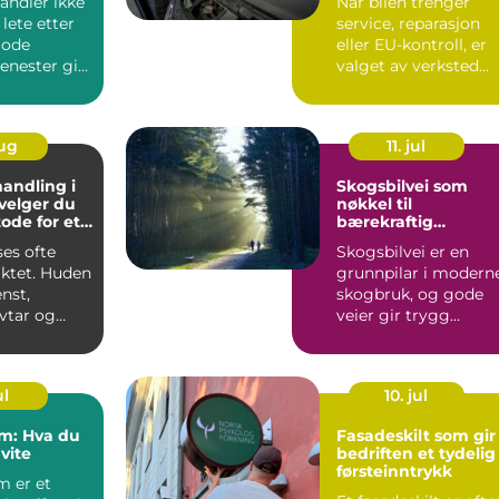
andler ikke
Når bilen trenger
lete etter
service, reparasjon
 Gode
eller EU-kontroll, er
jenester gir
valget av verksted
rygghe...
avgjørende for både
s...
aug
11. jul
andling i
Skogsbilvei som
 velger du
nøkkel til
ode for et
bærekraftig
esultat
skogbruk
ses ofte
Skogsbilvei er en
siktet. Huden
grunnpilar i modern
nst,
skogbruk, og gode
vtar og
veier gir trygg
gradvi...
transport, lavere
kostnader...
ul
10. jul
: Hva du
Fasadeskilt som gir
vite
bedriften et tydelig
førsteinntrykk
 er et