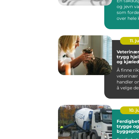
En takdus
og jevn va
som forde
over hele 
Mange op
dette...
11. j
Veterinær
trygg hje
og kjæled
Å finne rik
veterinær
handler o
å velge d
nærmeste 
For mange 
10. 
Ferdigbet
trygge og
byggepro