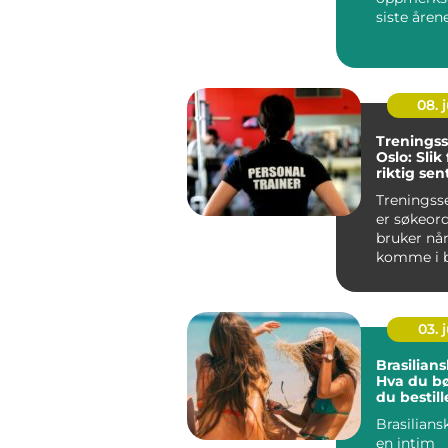
siste årene
08. j
Treningss
Oslo: Slik
riktig sen
mål
Treningsse
er søkeor
bruker når
komme i b
men utvalg
03. j
Brasilians
Hva du bør
du bestill
Brasilians
en intim