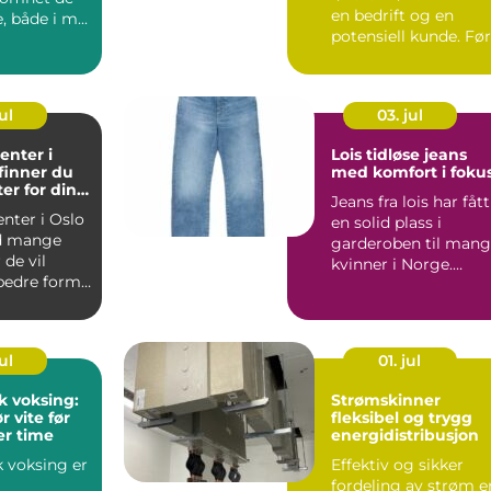
en bedrift og en
, både i m...
potensiell kunde. Før
noen har vært inne ..
ul
03. jul
enter i
Lois tidløse jeans
 finner du
med komfort i foku
ter for dine
Jeans fra lois har fått
nter i Oslo
en solid plass i
d mange
garderoben til man
 de vil
kvinner i Norge.
edre form,
Merket er kjent for g.
...
ul
01. jul
k voksing:
Strømskinner
 vite før
fleksibel og trygg
er time
energidistribusjon
k voksing er
Effektiv og sikker
fordeling av strøm e