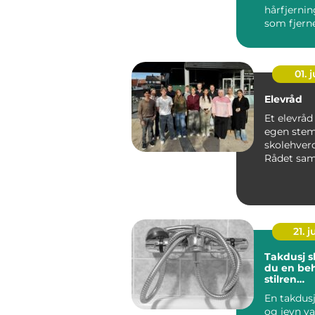
hårfjerni
som fjerne
bikinområd
01. j
Elevråd
Et elevråd
egen stem
skolehver
Rådet sam
representa
klasse...
21. j
Takdusj slik skaper
du en be
stilren
dusjopple
En takdus
og jevn va