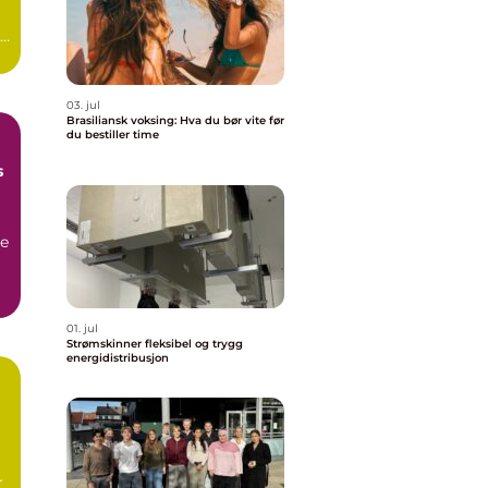
.
03. jul
Brasiliansk voksing: Hva du bør vite før
du bestiller time
s
ge
..
01. jul
Strømskinner fleksibel og trygg
energidistribusjon
r