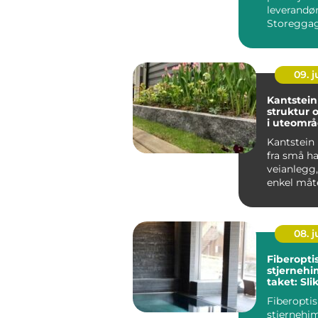
leverandø
Storeggag
byggmest
entrepren&
09. 
Kantstein
struktur 
i uteområ
Kantstein 
fra små ha
veianlegg,
enkel måte
08. 
Fiberopti
stjernehi
taket: Sli
magisk ly
Fiberoptis
stjernehi