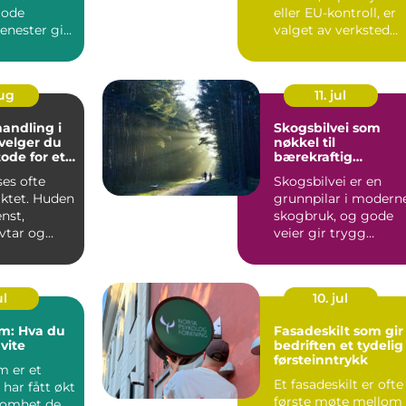
 Gode
eller EU-kontroll, er
jenester gir
valget av verksted
rygghe...
avgjørende for både
s...
aug
11. jul
andling i
Skogsbilvei som
 velger du
nøkkel til
ode for et
bærekraftig
esultat
skogbruk
ses ofte
Skogsbilvei er en
siktet. Huden
grunnpilar i modern
nst,
skogbruk, og gode
vtar og
veier gir trygg
gradvi...
transport, lavere
kostnader...
ul
10. jul
: Hva du
Fasadeskilt som gir
vite
bedriften et tydelig
førsteinntrykk
 er et
Et fasadeskilt er ofte
har fått økt
første møte mellom
omhet de