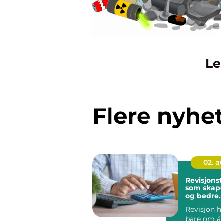
Le
Flere nyhe
02. 
Revisjons
som skap
og bedre
beslutnin
Revisjon h
bare om å 