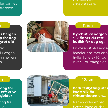
ler vannet
arbeidstakere i
kroppen.
leverandørkjeder har
plever
forsvarlige l...
un
11. jun
 i bergen
Dyrebutikk bergen
lp for deg
slik finner du rett
yret ditt
butikk for deg og
kjæledyret
tig
En dyrebutikk Berge
 i Bergen
handler om mer enn
m mer enn
hyller fulle av fór og
en
leker. For mange er
klinikken.
butikken et fast ...
er kj...
jun
10. jun
ong for
Bedriftsflytting ute
 effektive
kaos: slik får
sjekter
virksomheten en
smidig overgang
ong fra
Når en virksomhet
lle
flytter, handler det