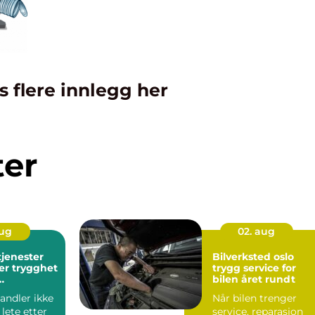
s flere innlegg her
ter
aug
02. aug
tjenester
Bilverksted oslo
er trygghet
trygg service for
bilen året rundt
ger
andler ikke
Når bilen trenger
lete etter
service, reparasjon