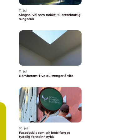
11. jul
Skogsbilvei som nøkkel til bærekraftig
skogbruk
11. jul
Bomberom: Hva du trenger å vite
10. jul
Fasadeskilt som gir bedriften et
tydelig førsteinntrykk