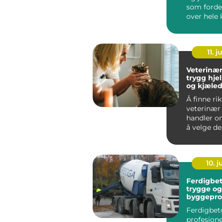
som forde
over hele 
Mange op
dette...
11. j
Veterinær
trygg hje
og kjæled
Å finne rik
veterinær
handler o
å velge d
nærmeste 
For mange 
10. 
Ferdigbet
trygge og
byggepro
Ferdigbet
profesjone