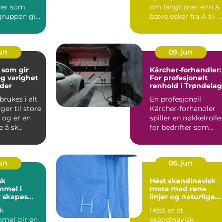
rer som
om langt mer enn å
ruppen gir
bære esker fra A til B
ere,
En bedriftsflyttin...
os...
jun
09. jun
 som gir
Kärcher-forhandler:
og varighet
For profesjonelt
der
renhold i Trøndelag
brukes i alt
En profesjonell
ger til store
Kärcher-forhandler
 og er en
spiller en nøkkelrolle
 å sk...
for bedrifter som
trenger drif...
jun
06. jun
sk
Hést skandinavisk
mmel i
mote med rene
k skapes
linjer og naturlige
s
materialer
k
Hést er et
mmel gir en
skandinavisk