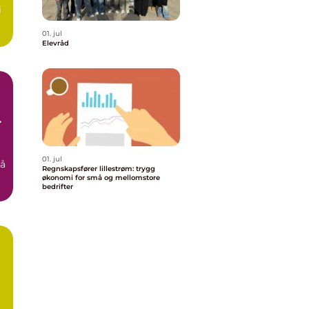
i
01. jul
Elevråd
g
01. jul
 å
Regnskapsfører lillestrøm: trygg
økonomi for små og mellomstore
bedrifter