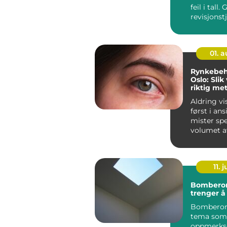
feil i tall.
revisjonst
ledelsen t
01. 
Rynkebeh
Oslo: Slik
riktig met
naturlig r
Aldring vi
først i an
mister spe
volumet a
linjer blir 
11. j
Bomberom
trenger å 
Bomberom
tema som 
oppmerks