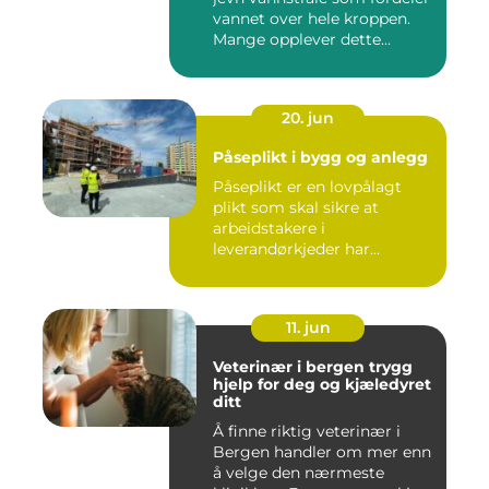
vannet over hele kroppen.
Mange opplever dette...
20. jun
Påseplikt i bygg og anlegg
Påseplikt er en lovpålagt
plikt som skal sikre at
arbeidstakere i
leverandørkjeder har
forsvarlige l...
11. jun
Veterinær i bergen trygg
hjelp for deg og kjæledyret
ditt
Å finne riktig veterinær i
Bergen handler om mer enn
å velge den nærmeste