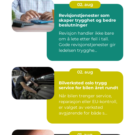
02. aug
Revisjonstjenester som
skaper trygghet og bedre
beslutninger
Revisjon handler ikke bare
om å lete etter feil i tall.
Gode revisjonstjenester gir
ledelsen trygghe...
02. aug
Bilverksted oslo trygg
service for bilen året rundt
Når bilen trenger service,
reparasjon eller EU-kontroll,
er valget av verksted
avgjørende for både s...
01. aug