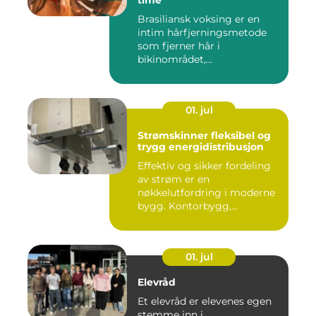
time
Brasiliansk voksing er en
intim hårfjerningsmetode
som fjerner hår i
bikinområdet,...
01. jul
Strømskinner fleksibel og
trygg energidistribusjon
Effektiv og sikker fordeling
av strøm er en
nøkkelutfordring i moderne
bygg. Kontorbygg,
datasentre,...
01. jul
Elevråd
Et elevråd er elevenes egen
stemme inn i