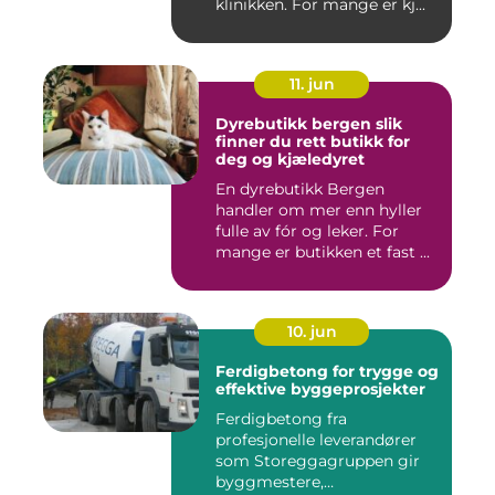
klinikken. For mange er kj...
11. jun
Dyrebutikk bergen slik
finner du rett butikk for
deg og kjæledyret
En dyrebutikk Bergen
handler om mer enn hyller
fulle av fór og leker. For
mange er butikken et fast ...
10. jun
Ferdigbetong for trygge og
effektive byggeprosjekter
Ferdigbetong fra
profesjonelle leverandører
som Storeggagruppen gir
byggmestere,