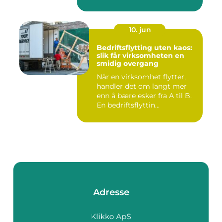
entrepren&os...
10. jun
Bedriftsflytting uten kaos:
slik får virksomheten en
smidig overgang
Når en virksomhet flytter,
handler det om langt mer
enn å bære esker fra A til B.
En bedriftsflyttin...
Adresse