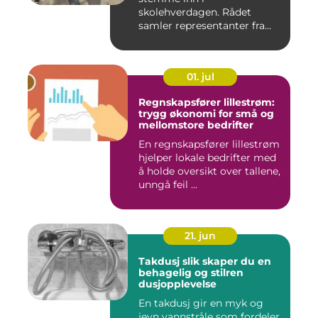
skolehverdagen. Rådet
samler representanter fra
alle klasse...
01. jul
Regnskapsfører lillestrøm:
trygg økonomi for små og
mellomstore bedrifter
En regnskapsfører lillestrøm
hjelper lokale bedrifter med
å holde oversikt over tallene,
unngå feil ...
21. jun
Takdusj slik skaper du en
behagelig og stilren
dusjopplevelse
En takdusj gir en myk og
jevn vannstråle som fordeler