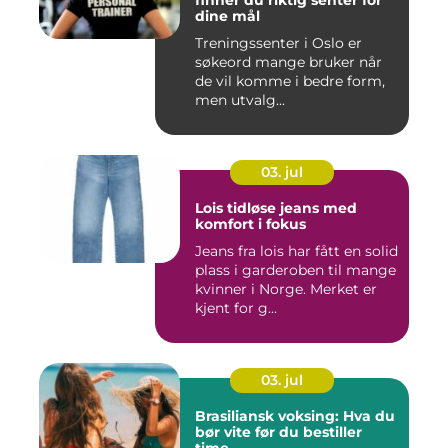
finner du riktig senter for
dine mål
Treningssenter i Oslo er
søkeord mange bruker når
de vil komme i bedre form,
men utvalg...
03. jul
Lois tidløse jeans med
komfort i fokus
Jeans fra lois har fått en solid
plass i garderoben til mange
kvinner i Norge. Merket er
kjent for g...
03. jul
Brasiliansk voksing: Hva du
bør vite før du bestiller