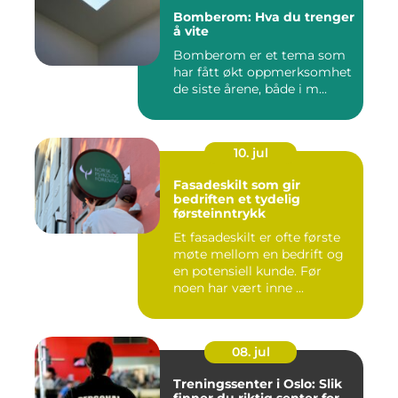
Bomberom: Hva du trenger
å vite
Bomberom er et tema som
har fått økt oppmerksomhet
de siste årene, både i m...
10. jul
Fasadeskilt som gir
bedriften et tydelig
førsteinntrykk
Et fasadeskilt er ofte første
møte mellom en bedrift og
en potensiell kunde. Før
noen har vært inne ...
08. jul
Treningssenter i Oslo: Slik