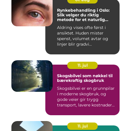
Rynkebehandling i Oslo:
Slik velger du riktig
metode for et naturlig
resultat
Aldring vises ofte først i
ansiktet. Huden mister
spenst, volumet avtar og
linjer blir gradvi...
11. jul
Skogsbilvei som nøkkel til
bærekraftig skogbruk
Skogsbilvei er en grunnpilar
i moderne skogbruk, og
gode veier gir trygg
transport, lavere kostnader...
11. jul