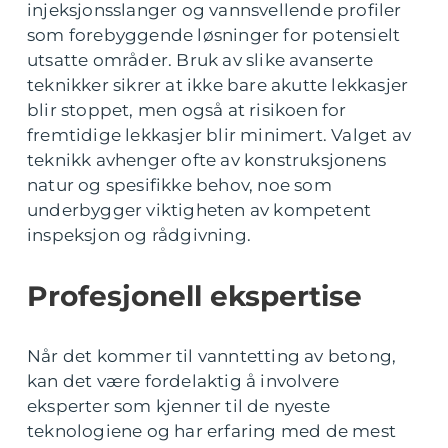
injeksjonsslanger og vannsvellende profiler
som forebyggende løsninger for potensielt
utsatte områder. Bruk av slike avanserte
teknikker sikrer at ikke bare akutte lekkasjer
blir stoppet, men også at risikoen for
fremtidige lekkasjer blir minimert. Valget av
teknikk avhenger ofte av konstruksjonens
natur og spesifikke behov, noe som
underbygger viktigheten av kompetent
inspeksjon og rådgivning.
Profesjonell ekspertise
Når det kommer til vanntetting av betong,
kan det være fordelaktig å involvere
eksperter som kjenner til de nyeste
teknologiene og har erfaring med de mest