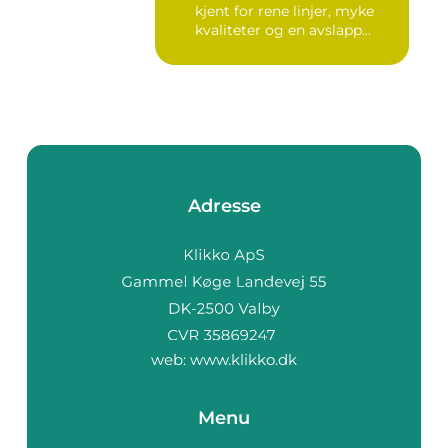
kjent for rene linjer, myke
kvaliteter og en avslapp...
Adresse
web:
www.klikko.dk
Menu