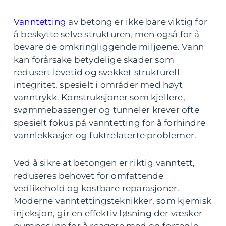
Vanntetting
av betong er ikke bare viktig for
å beskytte selve strukturen, men også for å
bevare de omkringliggende miljøene. Vann
kan forårsake betydelige skader som
redusert levetid og svekket strukturell
integritet, spesielt i områder med høyt
vanntrykk. Konstruksjoner som kjellere,
svømmebassenger og tunneler krever ofte
spesielt fokus på vanntetting for å forhindre
vannlekkasjer og fuktrelaterte problemer.
Ved å sikre at betongen er riktig vanntett,
reduseres behovet for omfattende
vedlikehold og kostbare reparasjoner.
Moderne vanntettingsteknikker, som kjemisk
injeksjon, gir en effektiv løsning der væsker