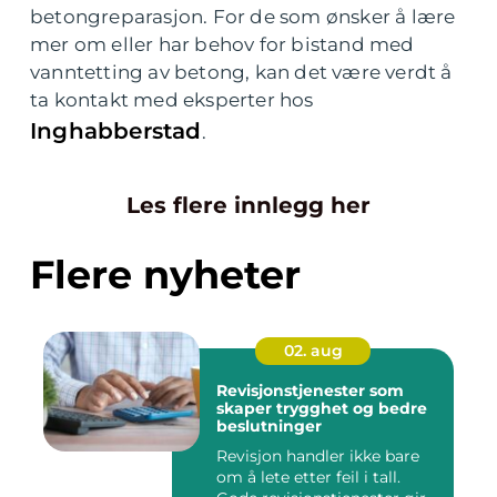
betongreparasjon. For de som ønsker å lære
mer om eller har behov for bistand med
vanntetting av betong, kan det være verdt å
ta kontakt med eksperter hos
Inghabberstad
.
Les flere innlegg her
Flere nyheter
02. aug
Revisjonstjenester som
skaper trygghet og bedre
beslutninger
Revisjon handler ikke bare
om å lete etter feil i tall.