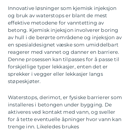
Innovative løsninger som kjemisk injeksjon
og bruk av waterstops er blant de mest
effektive metodene for vanntetting av
betong. Kjemisk injeksjon involverer boring
av hull i de berørte områdene og injeksjon av
en spesialdesignet væske som umiddelbart
reagerer med vannet og danner en barriere.
Denne prosessen kan tilpasses for å passe til
forskjellige typer lekkasjer, enten det er
sprekker i vegger eller lekkasjer langs
støpeskjøter.
Waterstops, derimot, er fysiske barrierer som
installeres i betongen under bygging. De
aktiveres ved kontakt med vann, og sveller
for å tette eventuelle åpninger hvor vann kan
trenge inn. Likeledes brukes