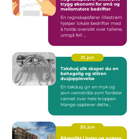
trygg økonomi for små og
mellomstore bedrifter
En regnskapsfører lillestrøm
hjelper lokale bedrifter med
å holde oversikt over tallene,
unngå feil ...
21. jun
Takdusj slik skaper du en
behagelig og stilren
dusjopplevelse
En takdusj gir en myk og
jevn vannstråle som fordeler
vannet over hele kroppen.
Mange opplever dette...
20. jun
Påseplikt i bygg og anlegg