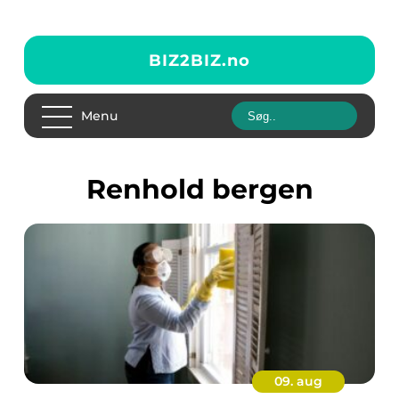
BIZ2BIZ.
no
Menu
renhold bergen
09. aug