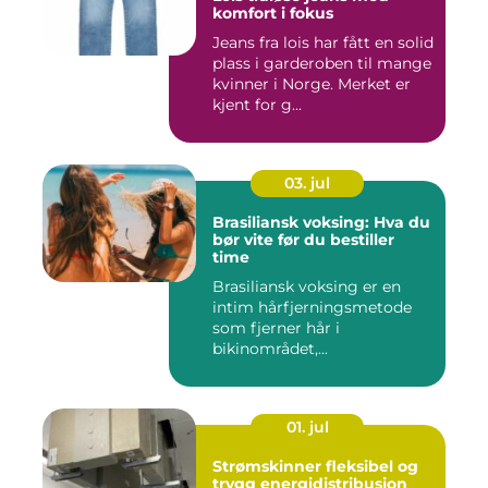
komfort i fokus
Jeans fra lois har fått en solid
plass i garderoben til mange
kvinner i Norge. Merket er
kjent for g...
03. jul
Brasiliansk voksing: Hva du
bør vite før du bestiller
time
Brasiliansk voksing er en
intim hårfjerningsmetode
som fjerner hår i
bikinområdet,...
01. jul
Strømskinner fleksibel og
trygg energidistribusjon