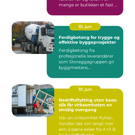
mange er butikken et fast ...
10. jun
Ferdigbetong for trygge og
effektive byggeprosjekter
Ferdigbetong fra
profesjonelle leverandører
som Storeggagruppen gir
byggmestere,
entrepren&os...
10. jun
Bedriftsflytting uten kaos:
slik får virksomheten en
smidig overgang
Når en virksomhet flytter,
handler det om langt mer
enn å bære esker fra A til B.