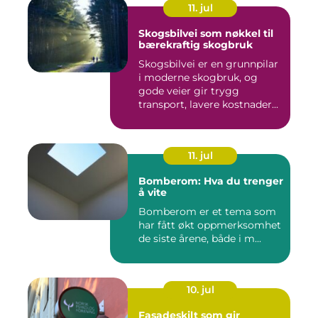
11. jul
Skogsbilvei som nøkkel til
bærekraftig skogbruk
Skogsbilvei er en grunnpilar
i moderne skogbruk, og
gode veier gir trygg
transport, lavere kostnader...
11. jul
Bomberom: Hva du trenger
å vite
Bomberom er et tema som
har fått økt oppmerksomhet
de siste årene, både i m...
10. jul
Fasadeskilt som gir