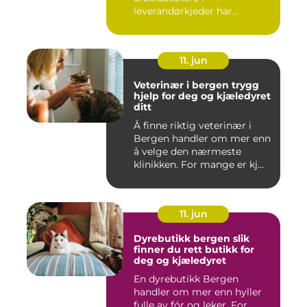
leverandørkjeder har
forsvarlige l...
11. jun
Veterinær i bergen trygg
hjelp for deg og kjæledyret
ditt
Å finne riktig veterinær i
Bergen handler om mer enn
å velge den nærmeste
klinikken. For mange er kj...
11. jun
Dyrebutikk bergen slik
finner du rett butikk for
deg og kjæledyret
En dyrebutikk Bergen
handler om mer enn hyller
fulle av fór og leker. For