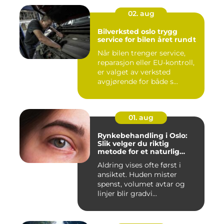
02. aug
Bilverksted oslo trygg
service for bilen året rundt
Når bilen trenger service,
reparasjon eller EU-kontroll,
er valget av verksted
avgjørende for både s...
01. aug
Rynkebehandling i Oslo:
Slik velger du riktig
metode for et naturlig
resultat
Aldring vises ofte først i
ansiktet. Huden mister
spenst, volumet avtar og
linjer blir gradvi...