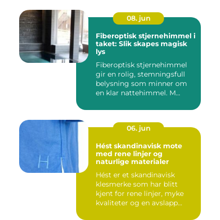
08. jun
Fiberoptisk stjernehimmel i
taket: Slik skapes magisk
lys
Fiberoptisk stjernehimmel
gir en rolig, stemningsfull
belysning som minner om
en klar nattehimmel. M...
06. jun
Hést skandinavisk mote
med rene linjer og
naturlige materialer
Hést er et skandinavisk
klesmerke som har blitt
kjent for rene linjer, myke
kvaliteter og en avslapp...