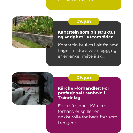
En bedriftsflyttin...
09. jun
Kantstein som gir struktur
og varighet i uteområder
Kantstein brukes i alt fra små
hager til store veianlegg, og
er en enkel måte å sk...
09. jun
Kärcher-forhandler: For
profesjonelt renhold i
Trøndelag
En profesjonell Kärcher-
forhandler spiller en
nøkkelrolle for bedrifter som
trenger drif...