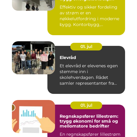
Effektiv og sikker fordeling
av strøm er en
nøkkelutfordring i moderne
bygg. Kontorbygg,
datasentre,...
01. jul
Elevråd
Et elevråd er elevenes egen
stemme inn i
skolehverdagen. Rådet
samler representanter fra
alle klasse...
01. jul
Regnskapsfører lillestrøm:
trygg økonomi for små og
mellomstore bedrifter
En regnskapsfører lillestrøm