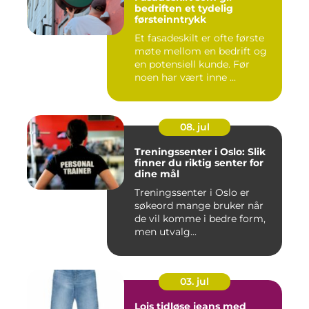
bedriften et tydelig
førsteinntrykk
Et fasadeskilt er ofte første
møte mellom en bedrift og
en potensiell kunde. Før
noen har vært inne ...
08. jul
Treningssenter i Oslo: Slik
finner du riktig senter for
dine mål
Treningssenter i Oslo er
søkeord mange bruker når
de vil komme i bedre form,
men utvalg...
03. jul
Lois tidløse jeans med