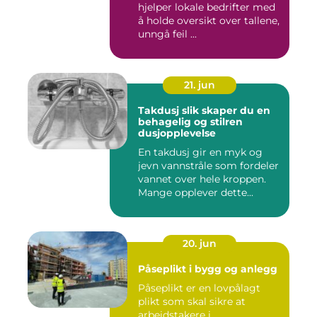
hjelper lokale bedrifter med
å holde oversikt over tallene,
unngå feil ...
21. jun
Takdusj slik skaper du en
behagelig og stilren
dusjopplevelse
En takdusj gir en myk og
jevn vannstråle som fordeler
vannet over hele kroppen.
Mange opplever dette...
20. jun
Påseplikt i bygg og anlegg
Påseplikt er en lovpålagt
plikt som skal sikre at
arbeidstakere i