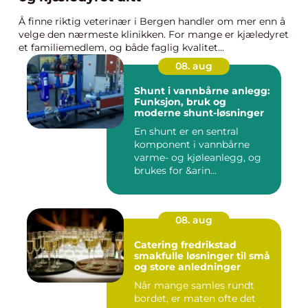
Å finne riktig veterinær i Bergen handler om mer enn å
velge den nærmeste klinikken. For mange er kjæledyret
et familiemedlem, og både faglig kvalitet...
08. aug
Shunt i vannbårne anlegg:
Funksjon, bruk og
moderne shunt-løsninger
En shunt er en sentral
komponent i vannbårne
varme- og kjøleanlegg, og
brukes for &arin...
08. aug
Catering fredrikstad
smakfulle løsninger til små
og store anledninger
Når mange samles rundt
bordet, er maten ofte det