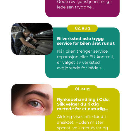
Gode revisjonstjenester gir
ledelsen trygghe...
02. aug
Bilverksted oslo trygg
service for bilen året rundt
Når bilen trenger service,
reparasjon eller EU-kontroll,
er valget av verksted
avgjørende for både s...
01. aug
Rynkebehandling i Oslo:
Slik velger du riktig
metode for et naturlig
resultat
Aldring vises ofte først i
ansiktet. Huden mister
spenst, volumet avtar og