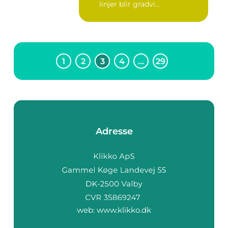
linjer blir gradvi...
1
2
3
4
…
29
Adresse
web:
www.klikko.dk