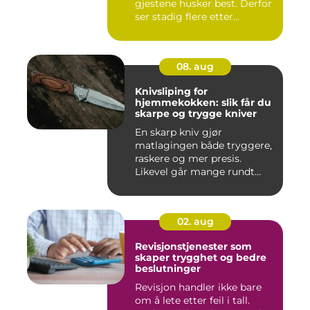
gjestene husker best. Derfor
ser stadig flere etter...
08. aug
Knivsliping for
hjemmekokken: slik får du
skarpe og trygge kniver
En skarp kniv gjør
matlagingen både tryggere,
raskere og mer presis.
Likevel går mange rundt
med slø...
02. aug
Revisjonstjenester som
skaper trygghet og bedre
beslutninger
Revisjon handler ikke bare
om å lete etter feil i tall.