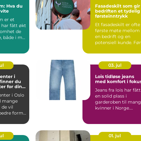
: Hva du
Fasadeskilt som gir
vite
bedriften et tydelig
førsteinntrykk
 er et
Et fasadeskilt er ofte
har fått økt
første møte mellom
omhet de
en bedrift og en
, både i m...
potensiell kunde. Før
noen har vært inne ..
ul
03. jul
enter i
Lois tidløse jeans
 finner du
med komfort i foku
ter for dine
Jeans fra lois har fått
nter i Oslo
en solid plass i
d mange
garderoben til man
 de vil
kvinner i Norge.
edre form,
Merket er kjent for g.
...
ul
01. jul