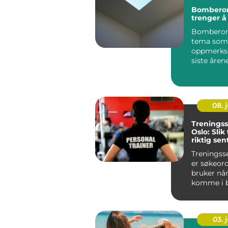
Bomberom
trenger å 
Bomberom
tema som 
oppmerks
siste årene
08. j
Treningss
Oslo: Slik
riktig sen
mål
Treningsse
er søkeor
bruker når
komme i b
men utvalg
03. j