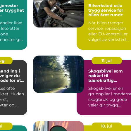
tjenester
Bilverksted oslo
er trygghet
trygg service for
bilen året rundt
ger
andler ikke
Når bilen trenger
lete etter
service, reparasjon
 Gode
eller EU-kontroll, er
jenester gir
valget av verksted
rygghe...
avgjørende for både
s...
aug
11. jul
andling i
Skogsbilvei som
 velger du
nøkkel til
ode for et
bærekraftig
esultat
skogbruk
ses ofte
Skogsbilvei er en
siktet. Huden
grunnpilar i modern
nst,
skogbruk, og gode
vtar og
veier gir trygg
gradvi...
transport, lavere
kostnader...
ul
10. jul