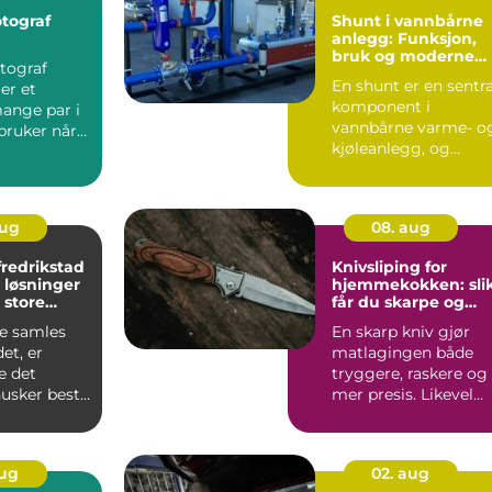
otograf
Shunt i vannbårne
n
anlegg: Funksjon,
bruk og moderne
tograf
shunt-løsninger
En shunt er en sentra
er et
komponent i
ange par i
vannbårne varme- o
bruker når
kjøleanlegg, og
er en
brukes for &arin...
om ...
aug
08. aug
fredrikstad
Knivsliping for
 løsninger
hjemmekokken: sli
 store
får du skarpe og
ger
trygge kniver
e samles
En skarp kniv gjør
et, er
matlagingen både
e det
tryggere, raskere og
usker best.
mer presis. Likevel
 stadig flere
går mange rundt
med slø...
aug
02. aug