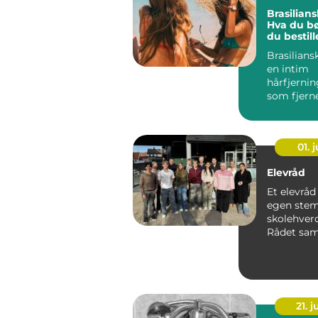
Brasilians
Hva du bør
du bestill
Brasilians
en intim
hårfjerni
som fjerne
bikinområd
01. j
Elevråd
Et elevråd
egen stem
skolehver
Rådet sam
representa
klasse...
21. j