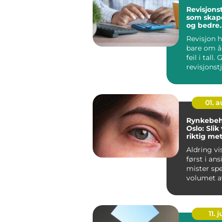
Revisjons
som skap
og bedre
beslutnin
Revisjon h
bare om å 
feil i tall.
revisjonst
ledelsen t
01. 
Rynkebeh
Oslo: Slik
riktig met
naturlig r
Aldring vi
først i an
mister spe
volumet a
linjer blir 
11. j