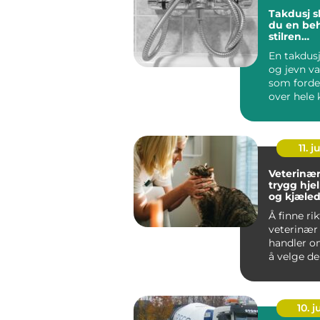
Takdusj slik skaper
du en be
stilren
dusjopple
En takdus
og jevn va
som forde
over hele 
Mange op
dette...
11. j
Veterinær
trygg hje
og kjæled
Å finne rik
veterinær
handler o
å velge d
nærmeste 
For mange 
10. 