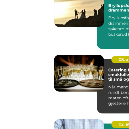
Bryllupsf
dramme
Bryllupsfo
drammen 
søkeord m
buskerud 
de ser ett
fotograf s
08. 
Catering 
smakfulle
til små og
anlednin
Når mang
rundt bord
maten oft
gjestene h
Derfor ser
etter...
02. 