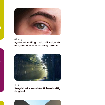
l
g
01. aug
Rynkebehandling i Oslo: Slik velger du
riktig metode for et naturlig resultat
k
11. jul
Skogsbilvei som nøkkel til bærekraftig
skogbruk