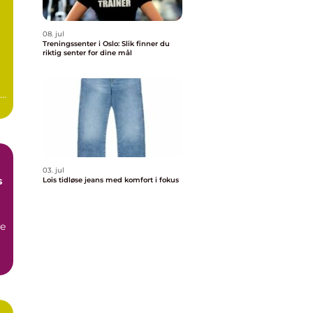
08. jul
Treningssenter i Oslo: Slik finner du
riktig senter for dine mål
.
03. jul
s
Lois tidløse jeans med komfort i fokus
ge
..