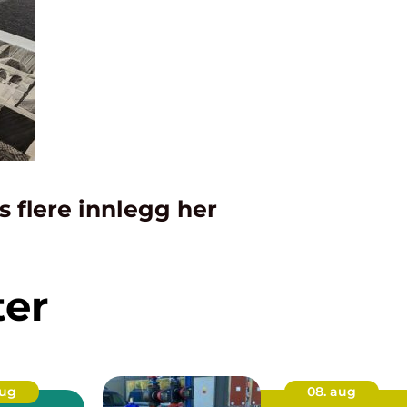
s flere innlegg her
ter
aug
08. aug