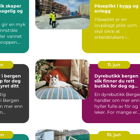
Påseplikt i bygg og
hagelig og
anlegg
Påseplikt er en
velse
j gir en myk
lovpålagt plikt som
nnstråle
skal sikre at
ler vannet
arbeidstakere i
kroppen.
leverandørkjeder har
plever
forsvarlige l...
un
11. jun
 i bergen
Dyrebutikk bergen
lp for deg
slik finner du rett
yret ditt
butikk for deg og
kjæledyret
tig
En dyrebutikk Berge
 i Bergen
handler om mer enn
m mer enn
hyller fulle av fór og
en
leker. For mange er
klinikken.
butikken et fast ...
er kj...
jun
10. jun