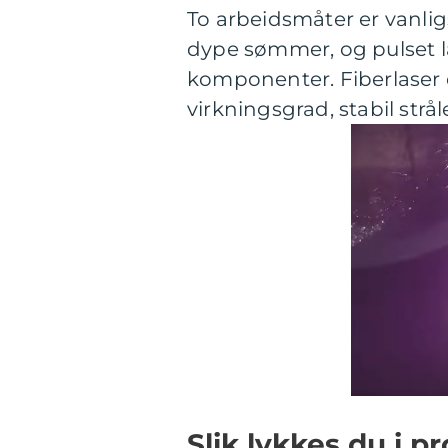
To arbeidsmåter er vanlig
dype sømmer, og pulset l
komponenter. Fiberlaser 
virkningsgrad, stabil strå
Slik lykkes du i p