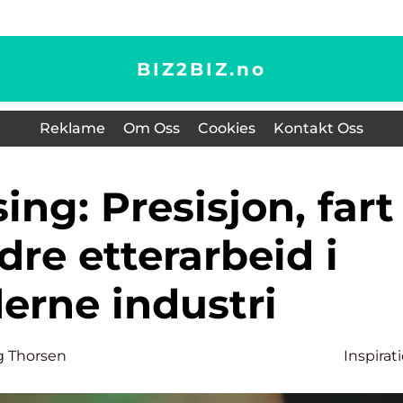
BIZ2BIZ.
no
Reklame
Om Oss
Cookies
Kontakt Oss
re etterarbeid i
erne industri
g Thorsen
Inspirat