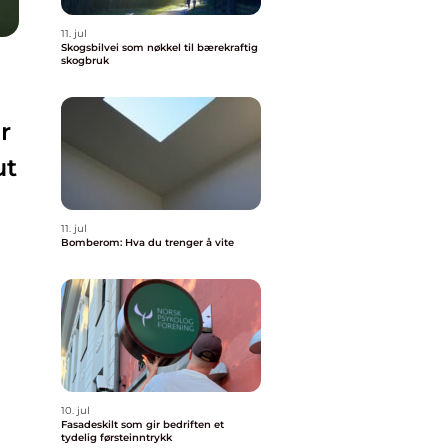
11. jul
Skogsbilvei som nøkkel til bærekraftig
skogbruk
r
ut
11. jul
Bomberom: Hva du trenger å vite
10. jul
Fasadeskilt som gir bedriften et
tydelig førsteinntrykk