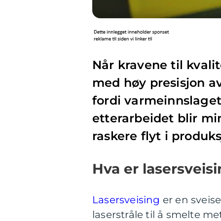
Når kravene til kvali
med høy presisjon av
fordi varmeinnslage
etterarbeidet blir mi
raskere flyt i produk
Hva er lasersveis
Lasersveising
er en sveis
laserstråle til å smelte me