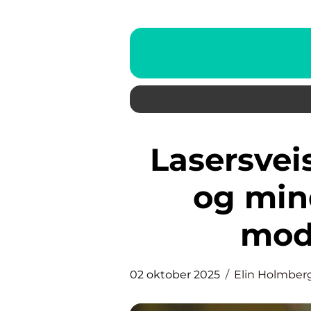
Lasersveising: Presisjon, fart
og mind
mod
02 oktober 2025
Elin Holmber