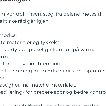
 kontroll i hvert steg, fra delene møtes til
ktiske råd går igjen:
g modus:
ste materialer og tykkelser.
art og dybde, pulset gir kontroll på varme.
orm:
anter gir jevn innbrenning.
Stabil klemming gir mindre variasjon i sømme
re:
hastighet må matche materialet.
scillering) for bredere spor og bedre kontrol