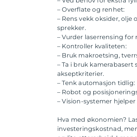
– Ved behov for ekstra fyll
– Overflate og renhet:
– Rens vekk oksider, olje 
sprekker.
– Vurder laserrensing for 
– Kontroller kvaliteten:
– Bruk makroetsing, tverrs
– Ta i bruk kamerabasert 
akseptkriterier.
– Tenk automasjon tidlig:
– Robot og posisjoneringsb
– Vision-systemer hjelper
Hva med økonomien? Lase
investeringskostnad, men 