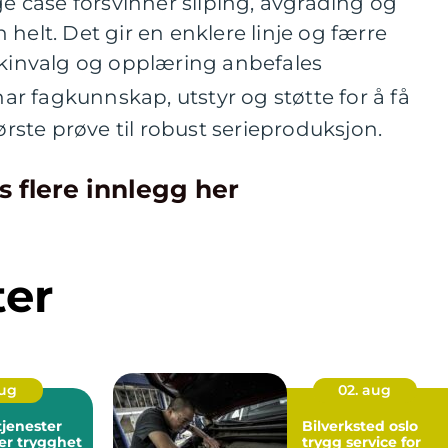
ge case forsvinner sliping, avgrading og
helt. Det gir en enklere linje og færre
skinvalg og opplæring anbefales
har fagkunnskap, utstyr og støtte for å få
første prøve til robust serieproduksjon.
s flere innlegg her
ter
aug
02. aug
tjenester
Bilverksted oslo
er trygghet
trygg service for