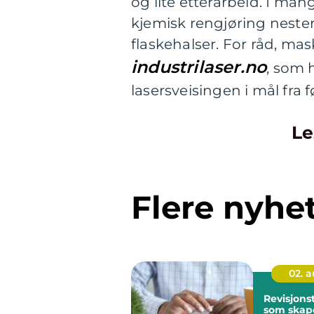
og lite etterarbeid. I man
kjemisk rengjøring nesten 
flaskehalser. For råd, ma
industrilaser.no
, som 
lasersveisingen i mål fra 
Le
Flere nyhe
02. 
Revisjons
som skap