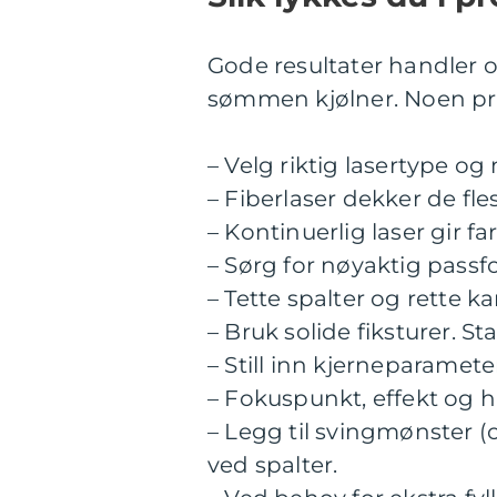
Gode resultater handler om
sømmen kjølner. Noen pra
– Velg riktig lasertype o
– Fiberlaser dekker de fle
– Kontinuerlig laser gir f
– Sørg for nøyaktig passf
– Tette spalter og rette k
– Bruk solide fiksturer. 
– Still inn kjerneparamete
– Fokuspunkt, effekt og 
– Legg til svingmønster (o
ved spalter.