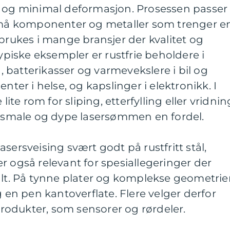
g og minimal deformasjon. Prosessen passer
 små komponenter og metaller som trenger e
 brukes i mange bransjer der kvalitet og
Typiske eksempler er rustfrie beholdere i
batterikasser og varmevekslere i bil og
nter i helse, og kapslinger i elektronikk. I
lite rom for sliping, etterfylling eller vridnin
en smale og dype lasersømmen en fordel.
sersveising svært godt på rustfritt stål,
r også relevant for spesiallegeringer der
alt. På tynne plater og komplekse geometrie
g en pen kantoverflate. Flere velger derfor
 produkter, som sensorer og rørdeler.