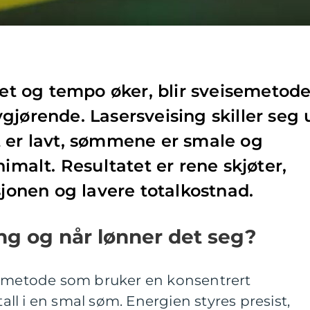
tet og tempo øker, blir sveisemetode
gjørende. Lasersveising skiller seg 
t er lavt, sømmene er smale og
nimalt. Resultatet er rene skjøter,
sjonen og lavere totalkostnad.
ing og når lønner det seg?
emetode som bruker en konsentrert
tall i en smal søm. Energien styres presist,