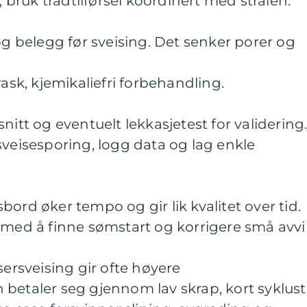
, bruk trådtilførsel koordinert med strålen.
og belegg før sveising. Det senker porer og
rask, kjemikaliefri forbehandling.
nitt og eventuelt lekkasjetest for validering
sveisesporing, logg data og lag enkle
ord øker tempo og gir lik kvalitet over tid.
 med å finne sømstart og korrigere små avvi
rsveising gir ofte høyere
betaler seg gjennom lav skrap, kort syklust