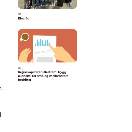
01. jul
Elevråd
01. jul
Regnskapsfører lillestrøm: trygg
økonomi for små og mellomstore
bedrifter
n.
l