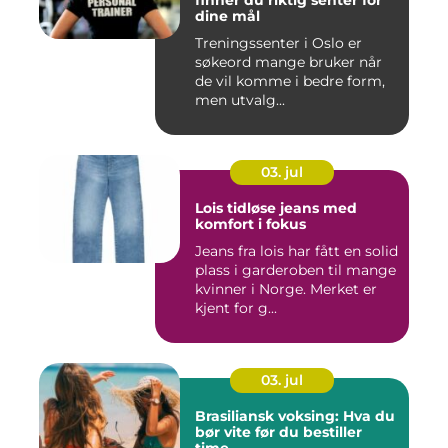
finner du riktig senter for
dine mål
Treningssenter i Oslo er
søkeord mange bruker når
de vil komme i bedre form,
men utvalg...
03. jul
Lois tidløse jeans med
komfort i fokus
Jeans fra lois har fått en solid
plass i garderoben til mange
kvinner i Norge. Merket er
kjent for g...
03. jul
Brasiliansk voksing: Hva du
bør vite før du bestiller