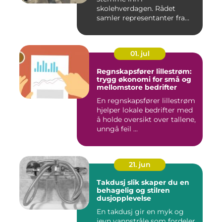
skolehverdagen. Rådet
samler representanter fra
alle klasse...
01. jul
Regnskapsfører lillestrøm:
trygg økonomi for små og
mellomstore bedrifter
En regnskapsfører lillestrøm
hjelper lokale bedrifter med
å holde oversikt over tallene,
unngå feil ...
21. jun
Takdusj slik skaper du en
behagelig og stilren
dusjopplevelse
En takdusj gir en myk og
jevn vannstråle som fordeler