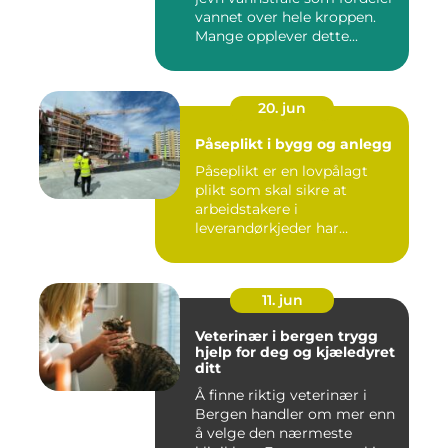
vannet over hele kroppen.
Mange opplever dette...
20. jun
Påseplikt i bygg og anlegg
Påseplikt er en lovpålagt
plikt som skal sikre at
arbeidstakere i
leverandørkjeder har
forsvarlige l...
11. jun
Veterinær i bergen trygg
hjelp for deg og kjæledyret
ditt
Å finne riktig veterinær i
Bergen handler om mer enn
å velge den nærmeste