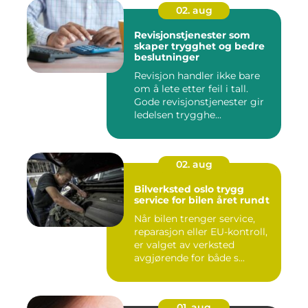
02. aug
Revisjonstjenester som
skaper trygghet og bedre
beslutninger
Revisjon handler ikke bare
om å lete etter feil i tall.
Gode revisjonstjenester gir
ledelsen trygghe...
02. aug
Bilverksted oslo trygg
service for bilen året rundt
Når bilen trenger service,
reparasjon eller EU-kontroll,
er valget av verksted
avgjørende for både s...
01. aug