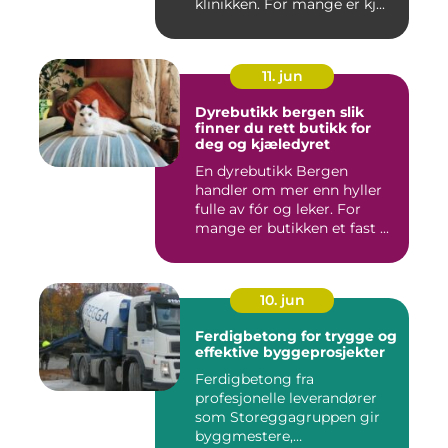
klinikken. For mange er kj...
11. jun
Dyrebutikk bergen slik
finner du rett butikk for
deg og kjæledyret
En dyrebutikk Bergen
handler om mer enn hyller
fulle av fór og leker. For
mange er butikken et fast ...
10. jun
Ferdigbetong for trygge og
effektive byggeprosjekter
Ferdigbetong fra
profesjonelle leverandører
som Storeggagruppen gir
byggmestere,