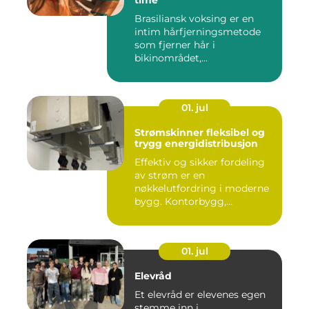
time
Brasiliansk voksing er en
intim hårfjerningsmetode
som fjerner hår i
bikinområdet,...
01. jul
Strømskinner fleksibel og
trygg energidistribusjon
Effektiv og sikker fordeling
av strøm er en
nøkkelutfordring i moderne
bygg. Kontorbygg,
datasentre,...
01. jul
Elevråd
Et elevråd er elevenes egen
stemme inn i