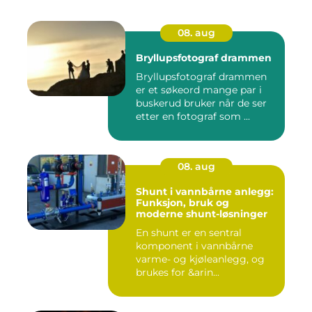
08. aug
Bryllupsfotograf drammen
Bryllupsfotograf drammen
er et søkeord mange par i
buskerud bruker når de ser
etter en fotograf som ...
08. aug
Shunt i vannbårne anlegg:
Funksjon, bruk og
moderne shunt-løsninger
En shunt er en sentral
komponent i vannbårne
varme- og kjøleanlegg, og
brukes for &arin...