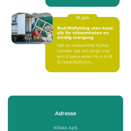
entrepren&os...
10. jun
Bedriftsflytting uten kaos:
slik får virksomheten en
smidig overgang
Når en virksomhet flytter,
handler det om langt mer
enn å bære esker fra A til B.
En bedriftsflyttin...
Adresse