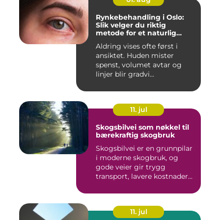
Rynkebehandling i Oslo:
Slik velger du riktig
metode for et naturlig
resultat
Aldring vises ofte først i
ansiktet. Huden mister
spenst, volumet avtar og
linjer blir gradvi...
11. jul
Skogsbilvei som nøkkel til
bærekraftig skogbruk
Skogsbilvei er en grunnpilar
i moderne skogbruk, og
gode veier gir trygg
transport, lavere kostnader...
11. jul