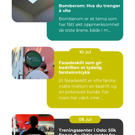
Bomberom: Hva du trenger
å vite
Bomberom er et tema som
har fått økt oppmerksomhet
de siste årene, både i m...
10. jul
Fasadeskilt som gir
bedriften et tydelig
førsteinntrykk
Et fasadeskilt er ofte første
møte mellom en bedrift og
en potensiell kunde. Før
noen har vært inne ...
08. jul
Treningssenter i Oslo: Slik