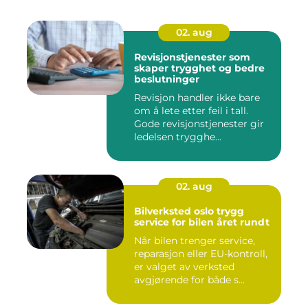
02. aug
Revisjonstjenester som
skaper trygghet og bedre
beslutninger
Revisjon handler ikke bare
om å lete etter feil i tall.
Gode revisjonstjenester gir
ledelsen trygghe...
02. aug
Bilverksted oslo trygg
service for bilen året rundt
Når bilen trenger service,
reparasjon eller EU-kontroll,
er valget av verksted
avgjørende for både s...