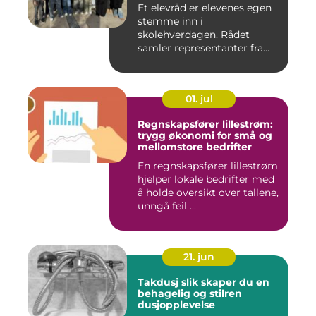
Et elevråd er elevenes egen
stemme inn i
skolehverdagen. Rådet
samler representanter fra
alle klasse...
01. jul
Regnskapsfører lillestrøm:
trygg økonomi for små og
mellomstore bedrifter
En regnskapsfører lillestrøm
hjelper lokale bedrifter med
å holde oversikt over tallene,
unngå feil ...
21. jun
Takdusj slik skaper du en
behagelig og stilren
dusjopplevelse