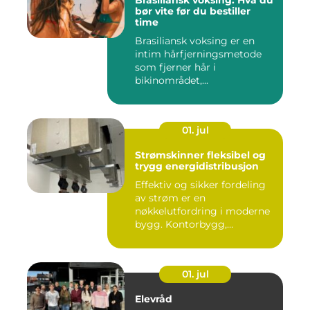
Brasiliansk voksing: Hva du
bør vite før du bestiller
time
Brasiliansk voksing er en
intim hårfjerningsmetode
som fjerner hår i
bikinområdet,...
01. jul
Strømskinner fleksibel og
trygg energidistribusjon
Effektiv og sikker fordeling
av strøm er en
nøkkelutfordring i moderne
bygg. Kontorbygg,
datasentre,...
01. jul
Elevråd