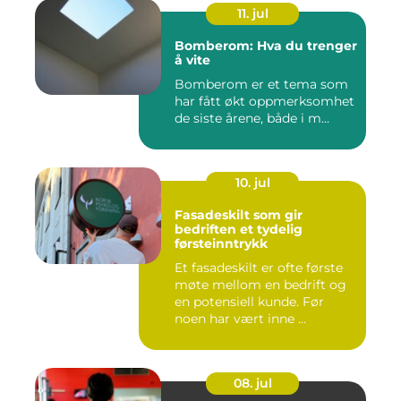
11. jul
Bomberom: Hva du trenger
å vite
Bomberom er et tema som
har fått økt oppmerksomhet
de siste årene, både i m...
10. jul
Fasadeskilt som gir
bedriften et tydelig
førsteinntrykk
Et fasadeskilt er ofte første
møte mellom en bedrift og
en potensiell kunde. Før
noen har vært inne ...
08. jul