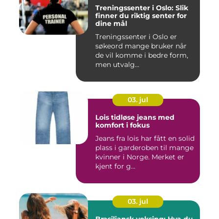
Treningssenter i Oslo: Slik
finner du riktig senter for
dine mål
Treningssenter i Oslo er
søkeord mange bruker når
de vil komme i bedre form,
men utvalg...
03. jul
Lois tidløse jeans med
komfort i fokus
Jeans fra lois har fått en solid
plass i garderoben til mange
kvinner i Norge. Merket er
kjent for g...
03. jul