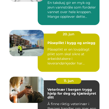
En takdusj gir en myk og
jevn vannstråle som fordeler
vannet over hele kroppen.
Mange opplever dette...
20. jun
Påseplikt i bygg og anlegg
Påseplikt er en lovpålagt
plikt som skal sikre at
arbeidstakere i
leverandørkjeder har
forsvarlige l...
11. jun
Veterinær i bergen trygg
hjelp for deg og kjæledyret
ditt
Å finne riktig veterinær i
Bergen handler om mer enn