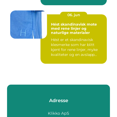
06. jun
Hést skandinavisk mote
med rene linjer og
naturlige materialer
Hést er et skandinavisk
klesmerke som har blitt
kjent for rene linjer, myke
kvaliteter og en avslapp...
Adresse