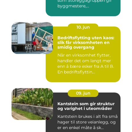
som Storeggagruppen gir
byggmestere,
entrepren&os...
10. jun
Bedriftsflytting uten kaos:
slik får virksomheten en
smidig overgang
Når en virksomhet flytter,
handler det om langt mer
enn å bære esker fra A til B.
En bedriftsflyttin...
09. jun
Kantstein som gir struktur
og varighet i uteområder
Kantstein brukes i alt fra små
hager til store veianlegg, og
er en enkel måte å sk...