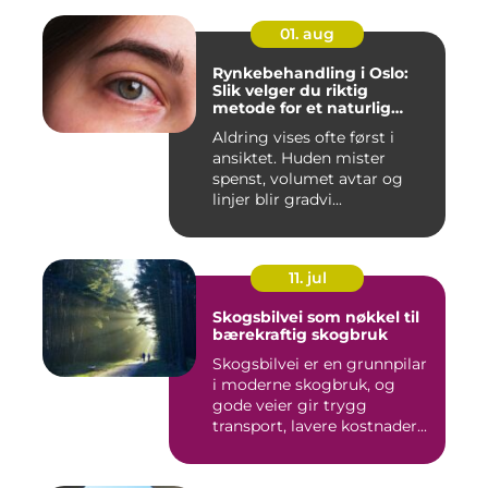
01. aug
Rynkebehandling i Oslo:
Slik velger du riktig
metode for et naturlig
resultat
Aldring vises ofte først i
ansiktet. Huden mister
spenst, volumet avtar og
linjer blir gradvi...
11. jul
Skogsbilvei som nøkkel til
bærekraftig skogbruk
Skogsbilvei er en grunnpilar
i moderne skogbruk, og
gode veier gir trygg
transport, lavere kostnader...