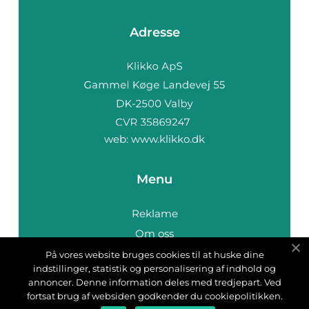
Adresse
web:
www.klikko.dk
Menu
Reklame
Om oss
Cookies
På vores website bruges cookies til at huske dine
indstillinger, statistik og personalisering af indhold og
Kontakt Oss
annoncer. Denne information deles med tredjepart. Ved
Sitemap
fortsat brug af websiden godkender du cookiepolitikken.