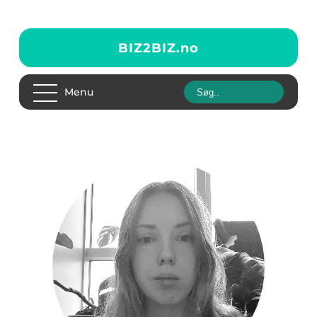
BIZ2BIZ.
no
Menu