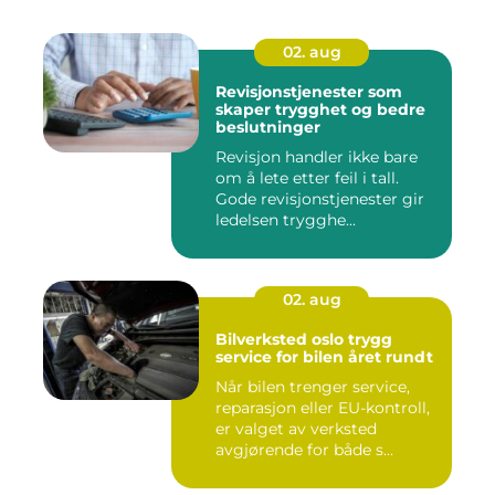
02. aug
Revisjonstjenester som
skaper trygghet og bedre
beslutninger
Revisjon handler ikke bare
om å lete etter feil i tall.
Gode revisjonstjenester gir
ledelsen trygghe...
02. aug
Bilverksted oslo trygg
service for bilen året rundt
Når bilen trenger service,
reparasjon eller EU-kontroll,
er valget av verksted
avgjørende for både s...