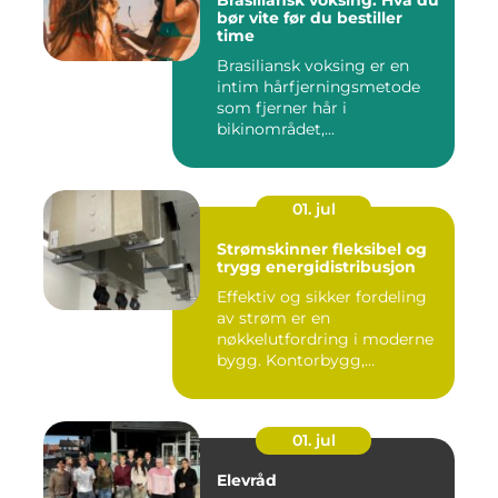
Brasiliansk voksing: Hva du
bør vite før du bestiller
time
Brasiliansk voksing er en
intim hårfjerningsmetode
som fjerner hår i
bikinområdet,...
01. jul
Strømskinner fleksibel og
trygg energidistribusjon
Effektiv og sikker fordeling
av strøm er en
nøkkelutfordring i moderne
bygg. Kontorbygg,
datasentre,...
01. jul
Elevråd