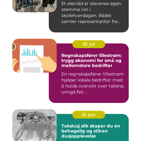
Et elevråd er elevenes egen
stemme inn i
skolehverdagen. Rådet
samler representanter fra
alle klasse...
01. jul
Regnskapsfører lillestrøm:
trygg økonomi for små og
mellomstore bedrifter
En regnskapsfører lillestrøm
hjelper lokale bedrifter med
å holde oversikt over tallene,
unngå feil ...
21. jun
Takdusj slik skaper du en
behagelig og stilren
dusjopplevelse