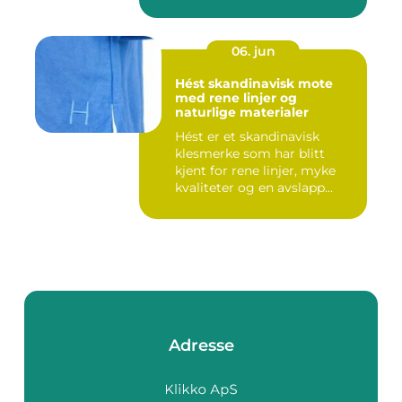
06. jun
Hést skandinavisk mote
med rene linjer og
naturlige materialer
Hést er et skandinavisk
klesmerke som har blitt
kjent for rene linjer, myke
kvaliteter og en avslapp...
Adresse