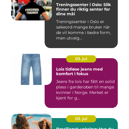
Treningssenter i Oslo: Slik
finner du riktig senter for
dine mål
Treningssenter i Oslo er
søkeord mange bruker når
de vil komme i bedre form,
men utvalg...
03. jul
Lois tidløse jeans med
komfort i fokus
Jeans fra lois har fått en solid
plass i garderoben til mange
kvinner i Norge. Merket er
kjent for g...
03. jul