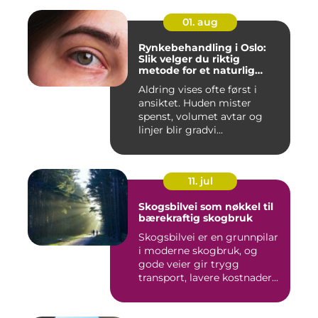
01. aug
Rynkebehandling i Oslo:
Slik velger du riktig
metode for et naturlig
resultat
Aldring vises ofte først i
ansiktet. Huden mister
spenst, volumet avtar og
linjer blir gradvi...
11. jul
Skogsbilvei som nøkkel til
bærekraftig skogbruk
Skogsbilvei er en grunnpilar
i moderne skogbruk, og
gode veier gir trygg
transport, lavere kostnader...