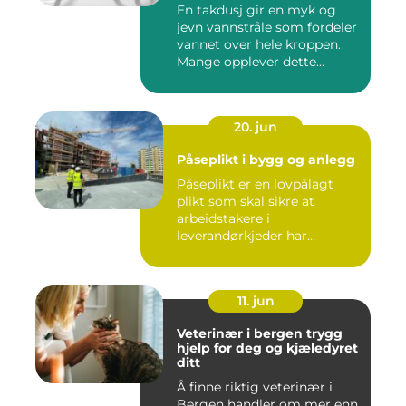
En takdusj gir en myk og
jevn vannstråle som fordeler
vannet over hele kroppen.
Mange opplever dette...
20. jun
Påseplikt i bygg og anlegg
Påseplikt er en lovpålagt
plikt som skal sikre at
arbeidstakere i
leverandørkjeder har
forsvarlige l...
11. jun
Veterinær i bergen trygg
hjelp for deg og kjæledyret
ditt
Å finne riktig veterinær i
Bergen handler om mer enn